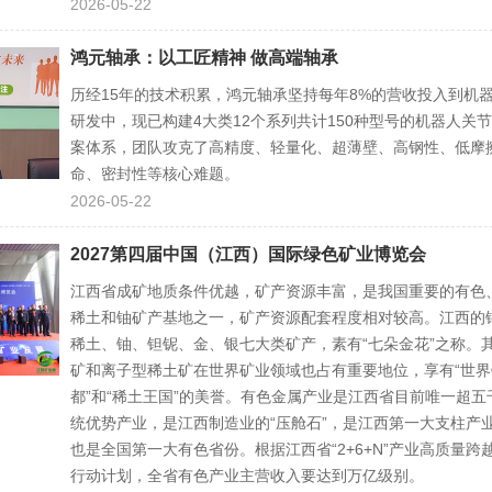
2026-05-22
鸿元轴承：以工匠精神 做高端轴承
历经15年的技术积累，鸿元轴承坚持每年8%的营收投入到机
研发中，现已构建4大类12个系列共计150种型号的机器人关
案体系，团队攻克了高精度、轻量化、超薄壁、高钢性、低摩
命、密封性等核心难题。
2026-05-22
2027第四届中国（江西）国际绿色矿业博览会
江西省成矿地质条件优越，矿产资源丰富，是我国重要的有色
稀土和铀矿产基地之一，矿产资源配套程度相对较高。江西的
稀土、铀、钽铌、金、银七大类矿产，素有“七朵金花”之称。
矿和离子型稀土矿在世界矿业领域也占有重要地位，享有“世界
都”和“稀土王国”的美誉。有色金属产业是江西省目前唯一超五
统优势产业，是江西制造业的“压舱石”，是江西第一大支柱产
也是全国第一大有色省份。根据江西省“2+6+N”产业高质量跨
行动计划，全省有色产业主营收入要达到万亿级别。