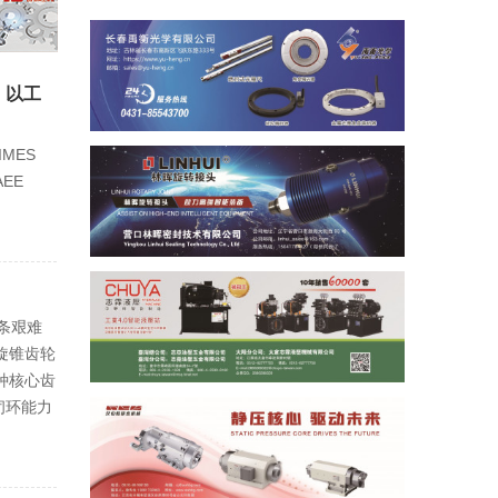
航：以工
MES
EE
条艰难
旋锥齿轮
种核心齿
闭环能力