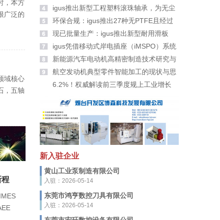
时，本方
大家拜年啦！
igus推出新型工程塑料滚珠轴承，为无尘
很广泛的
室带来更高安全性
环保合规：igus推出27种无PTFE且经过
PFAS检测的新材料
现已批量生产：igus推出新型耐用滑板
轮、滑轮及滚轮适配器
igus凭借移动式岸电插座（iMSPO）系统
荣获“年度海事创新者”奖
新能源汽车电动机高精密制造技术研究与
应用
航空发动机典型零件智能加工的现状与思
领域核心
考
6.2%！权威解读前三季度规上工业增长
石，五轴
新入驻企业
黄山工业泵制造有限公司
新程
入驻：2026-05-14
东莞市鸿亨数控刀具有限公司
MES
入驻：2026-05-14
EE