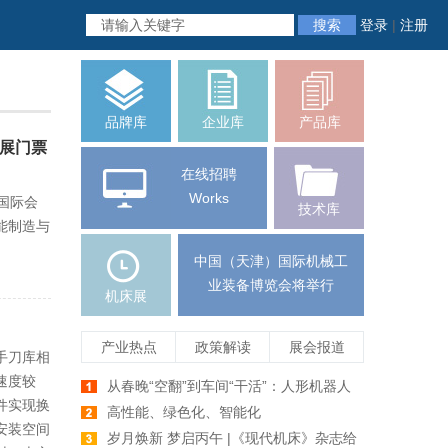
搜索
登录
|
注册
品牌库
企业库
产品库
床展门票
在线招聘
Works
波国际会
技术库
能制造与
中国（天津）国际机械工
业装备博览会将举行
机床展
产业热点
政策解读
展会报道
手刀库相
速度较
从春晚“空翻”到车间“干活”：人形机器人
件实现换
爆发前夕，机床行业如何牵手未来智造
高性能、绿色化、智能化
安装空间
岁月焕新 梦启丙午 |《现代机床》杂志给