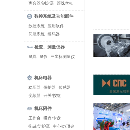
螺纹加工机床
离合器/制定器
滚珠丝杠
齿轮/减速器
数控系统及功能部件
数控系统
应用软件
伺服系统
编码器
检查、测量仪器
量具
量仪
三坐标测量仪
机床电器
稳压器
保护器
传感器
变频器
开关/按钮
机床附件
工作台
吸盘/卡盘
拖链/防护罩
中心架/顶尖