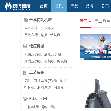
首页
资讯
产品
品牌
公司
金属切削机床
新闻 »
产业热点
立式车床
卧式车床
数控车床
钻床
钻铣床
立式镗(铣)床
卧式镗(铣)床
锻压机械
龙门铣镗床
自动铣床
机械压力机
液压压力机
立式铣床
卧式铣床
雕刻机
摩擦压力机
剪切机
剪板机
平面磨床
外圆磨床
自动锻压机
折弯机
弯管机
内圆磨床
龙门磨床
工艺装备
快速成型机
切割机
万能工具磨床
刀具磨床
刀具
刀具系统(刀柄)
夹具
滚齿机\铣齿机
刨床
带锯床
打标机
润滑系统
润滑液
车削加工中心
立式加工中心
切削液
刃磨机
卧式加工中心
龙门加工中心
机床元部件
激光快速成型
组合机床
主轴/轴承
导轨/滑轨