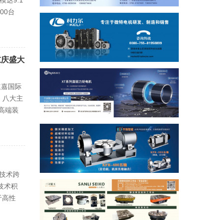
达9.1
00台
重庆盛大
立嘉国际
、八大主
上高端装
与技术跨
技术积
于高性