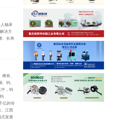
器人轴承
节解决方
擦、长寿
、稀有、
铜、钨、
其中，钨
钨
千亿的传
业。江西
越式发展