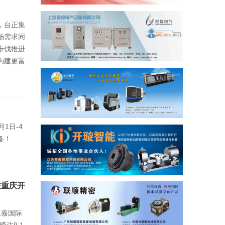
，台正集
场需求同
步伐推进
构建更富
1日-4
备！
在重庆开
立嘉国际