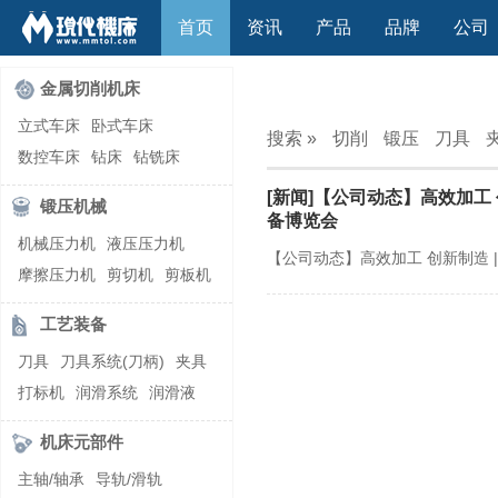
首页
资讯
产品
品牌
公司
金属切削机床
立式车床
卧式车床
搜索 »
切削
锻压
刀具
数控车床
钻床
钻铣床
立式镗(铣)床
卧式镗(铣)床
[新闻]【公司动态】高效加工 
锻压机械
龙门铣镗床
自动铣床
备博览会
机械压力机
液压压力机
立式铣床
卧式铣床
雕刻机
【公司动态】高效加工 创新制造 |
摩擦压力机
剪切机
剪板机
平面磨床
外圆磨床
自动锻压机
折弯机
弯管机
内圆磨床
龙门磨床
工艺装备
快速成型机
切割机
万能工具磨床
刀具磨床
刀具
刀具系统(刀柄)
夹具
滚齿机\铣齿机
刨床
带锯床
打标机
润滑系统
润滑液
车削加工中心
立式加工中心
切削液
刃磨机
卧式加工中心
龙门加工中心
机床元部件
激光快速成型
组合机床
主轴/轴承
导轨/滑轨