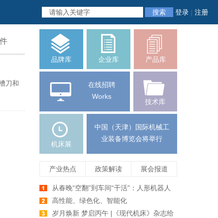
搜索
登录
|
注册
件
品牌库
企业库
产品库
铣槽刀和
在线招聘
Works
技术库
中国（天津）国际机械工
业装备博览会将举行
机床展
产业热点
政策解读
展会报道
从春晚“空翻”到车间“干活”：人形机器人
爆发前夕，机床行业如何牵手未来智造
高性能、绿色化、智能化
岁月焕新 梦启丙午 |《现代机床》杂志给