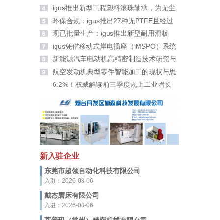
大家拜年啦！
igus推出新型工程塑料滚珠轴承，为无尘
室带来更高安全性
环保合规：igus推出27种无PTFE且经过
PFAS检测的新材料
现已批量生产：igus推出新型耐用滑板
轮、滑轮及滚轮适配器
igus凭借移动式岸电插座（iMSPO）系统
荣获“年度海事创新者”奖
新能源汽车电动机高精密制造技术研究与
应用
航空发动机典型零件智能加工的现状与思
考
6.2%！权威解读前三季度规上工业增长
新入驻企业
东莞市超领自动化科技有限公司
入驻：2026-08-06
戴杰磨床有限公司
入驻：2026-08-06