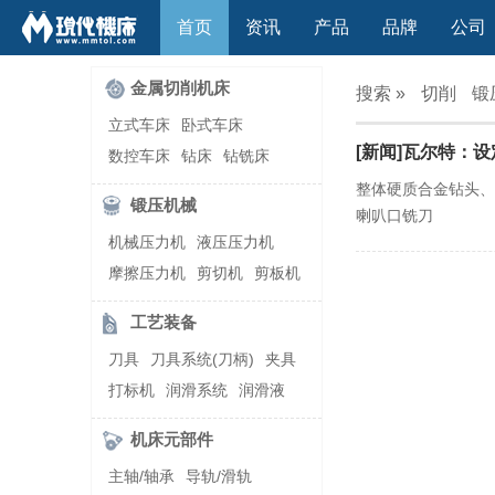
首页
资讯
产品
品牌
公司
金属切削机床
搜索 »
切削
锻
立式车床
卧式车床
[新闻]瓦尔特：
数控车床
钻床
钻铣床
立式镗(铣)床
卧式镗(铣)床
整体硬质合金钻头、铣刀
锻压机械
喇叭口铣刀
龙门铣镗床
自动铣床
机械压力机
液压压力机
立式铣床
卧式铣床
雕刻机
摩擦压力机
剪切机
剪板机
平面磨床
外圆磨床
自动锻压机
折弯机
弯管机
内圆磨床
龙门磨床
工艺装备
快速成型机
切割机
万能工具磨床
刀具磨床
刀具
刀具系统(刀柄)
夹具
滚齿机\铣齿机
刨床
带锯床
打标机
润滑系统
润滑液
车削加工中心
立式加工中心
切削液
刃磨机
卧式加工中心
龙门加工中心
机床元部件
激光快速成型
组合机床
主轴/轴承
导轨/滑轨