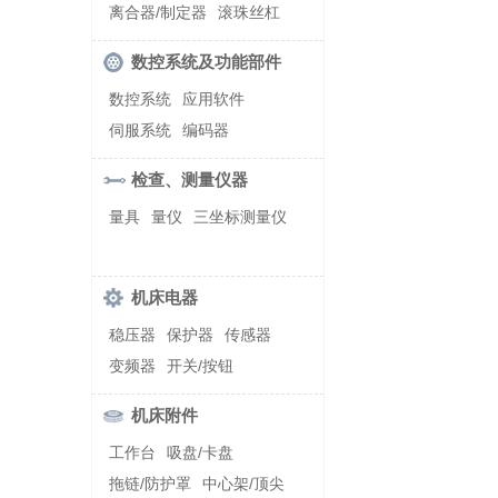
螺纹加工机床
离合器/制定器
滚珠丝杠
齿轮/减速器
数控系统及功能部件
数控系统
应用软件
伺服系统
编码器
检查、测量仪器
量具
量仪
三坐标测量仪
机床电器
稳压器
保护器
传感器
变频器
开关/按钮
机床附件
工作台
吸盘/卡盘
拖链/防护罩
中心架/顶尖