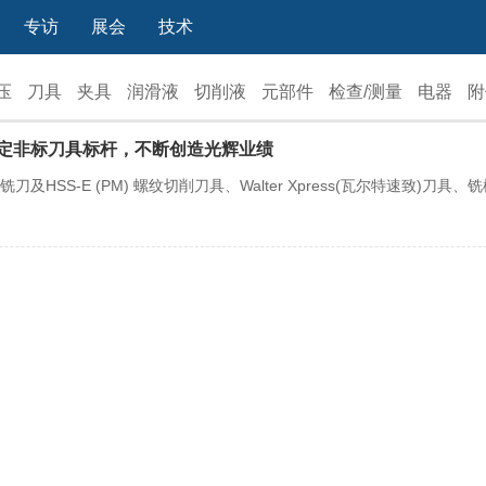
专访
展会
技术
压
刀具
夹具
润滑液
切削液
元部件
检查/测量
电器
附
设定非标刀具标杆，不断创造光辉业绩
及HSS-E (PM) 螺纹切削刀具、Walter Xpress(瓦尔特速致)刀具、