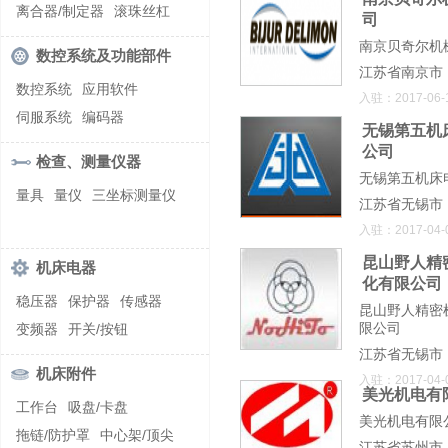
螺纹加工机床
离合器/制定器
滚珠丝杠
司
齿轮/减速器
南京贝奇尔机
数控系统及功能部件
江苏省南京市
数控系统
应用软件
入驻：2017-06-
伺服系统
编码器
无锡第五机
公司
检查、测量仪器
无锡第五机床
量具
量仪
三坐标测量仪
江苏省无锡市
入驻：2017-04-
昆山野人精
机床电器
化有限公司
稳压器
保护器
传感器
昆山野人精密
限公司
变频器
开关/按钮
江苏省无锡市
机床附件
入驻：2017-04-
美光机电有
工作台
吸盘/卡盘
美光机电有限
拖链/防护罩
中心架/顶尖
江苏省苏州市