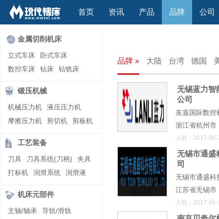
首页
资讯
产品
品牌
公司
金属切削机床
立式车床
卧式车床
品牌 »
大陆
台湾
德国
数控车床
钻床
钻铣床
立式镗(铣)床
卧式镗(铣)床
无锡蓝力智
锻压机械
龙门铣镗床
自动铣床
公司
机械压力机
液压压力机
立式铣床
卧式铣床
雕刻机
友嘉国际数控
摩擦压力机
剪切机
剪板机
平面磨床
外圆磨床
浙江省杭州市
自动锻压机
折弯机
弯管机
内圆磨床
龙门磨床
入驻：2017-06-
工艺装备
快速成型机
切割机
万能工具磨床
刀具磨床
无锡市通盛
刀具
刀具系统(刀柄)
夹具
司
滚齿机\铣齿机
刨床
带锯床
打标机
润滑系统
润滑液
无锡市通盛科
车削加工中心
立式加工中心
切削液
刃磨机
江苏省无锡市
卧式加工中心
龙门加工中心
机床元部件
入驻：2017-06-
激光快速成型
组合机床
主轴/轴承
导轨/滑轨
南京贝奇尔