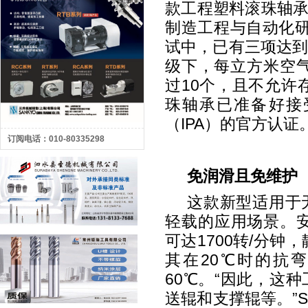
款工程塑料滚珠轴
制造工程与自动化
试中，已有三项达
级下，每立方米空气
过
10
个，且不允许
珠轴承已准备好接
（
IPA
）的官方认证
订阅电话：010-80335298
免润滑且免维护
这款新型适用于
轻载的应用场景。
可达
1700
转
/
分钟，
其在
20
℃时的抗
60
℃。“因此，这
送辊和支撑辊等。”
S