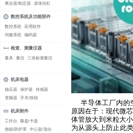
螺纹加工机床
离合器/制定器
滚珠丝杠
齿轮/减速器
数控系统及功能部件
数控系统
应用软件
伺服系统
编码器
检查、测量仪器
量具
量仪
三坐标测量仪
机床电器
稳压器
保护器
传感器
变频器
开关/按钮
半导体工厂内的
原因在于：现代微
机床附件
体管放大到米粒大
工作台
吸盘/卡盘
为从源头上防止此类
拖链/防护罩
中心架/顶尖