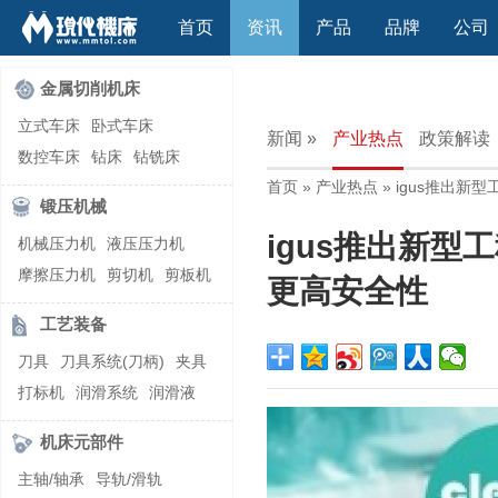
首页
资讯
产品
品牌
公司
金属切削机床
立式车床
卧式车床
新闻 »
产业热点
政策解读
数控车床
钻床
钻铣床
首页
»
产业热点
» igus推出
立式镗(铣)床
卧式镗(铣)床
锻压机械
龙门铣镗床
自动铣床
igus推出新
机械压力机
液压压力机
立式铣床
卧式铣床
雕刻机
摩擦压力机
剪切机
剪板机
平面磨床
外圆磨床
更高安全性
自动锻压机
折弯机
弯管机
内圆磨床
龙门磨床
工艺装备
快速成型机
切割机
万能工具磨床
刀具磨床
刀具
刀具系统(刀柄)
夹具
滚齿机\铣齿机
刨床
带锯床
打标机
润滑系统
润滑液
车削加工中心
立式加工中心
切削液
刃磨机
卧式加工中心
龙门加工中心
机床元部件
激光快速成型
组合机床
主轴/轴承
导轨/滑轨