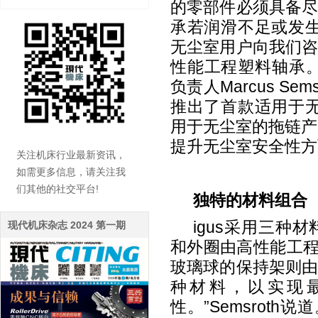
的零部件必须具备
承若润滑不足或发
无尘室用户向我们
性能工程塑料轴承
负责人Marcus Sem
推出了首款适用于
用于无尘室的拖链产
提升无尘室安全性方
关注机床行业最新资讯，
如需更多信息，请关注我
们其他的社交平台!
独特的材料组合
igus
采用三种材
现代机床杂志 2024 第一期
和外圈由高性能工
玻璃球的保持架则
种材料，以实现
性。”
Semsroth
说道