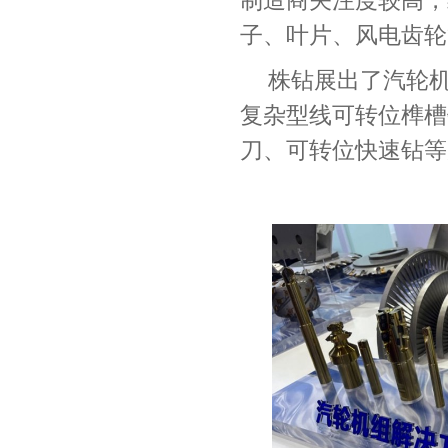
制造商关注度较高，
子、叶片、风电齿轮
株钻展出了汽轮
复杂型线可转位榫槽
刀、可转位快速钻等