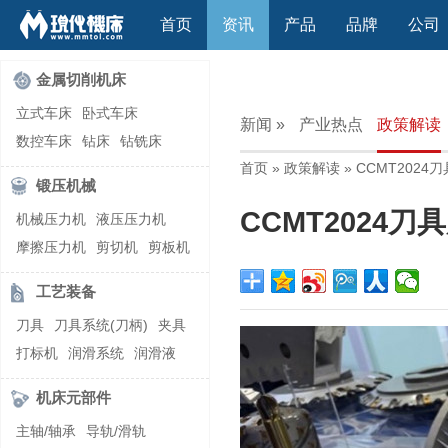
首页
资讯
产品
品牌
公司
金属切削机床
立式车床
卧式车床
新闻 »
产业热点
政策解读
数控车床
钻床
钻铣床
首页
»
政策解读
» CCMT202
立式镗(铣)床
卧式镗(铣)床
锻压机械
龙门铣镗床
自动铣床
CCMT2024刀
机械压力机
液压压力机
立式铣床
卧式铣床
雕刻机
摩擦压力机
剪切机
剪板机
平面磨床
外圆磨床
自动锻压机
折弯机
弯管机
内圆磨床
龙门磨床
工艺装备
快速成型机
切割机
万能工具磨床
刀具磨床
刀具
刀具系统(刀柄)
夹具
滚齿机\铣齿机
刨床
带锯床
打标机
润滑系统
润滑液
车削加工中心
立式加工中心
切削液
刃磨机
卧式加工中心
龙门加工中心
机床元部件
激光快速成型
组合机床
主轴/轴承
导轨/滑轨