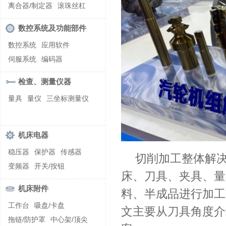
螺纹加工机床
离合器/制定器
滚珠丝杠
齿轮/减速器
数控系统及功能部件
数控系统
应用软件
伺服系统
编码器
检查、测量仪器
量具
量仪
三坐标测量仪
机床电器
稳压器
保护器
传感器
切削加工整体解
变频器
开关/按钮
床、刀具、夹具、量
机床附件
料、半成品进行加工
工作台
吸盘/卡盘
文主要从刀具角度介
拖链/防护罩
中心架/顶尖