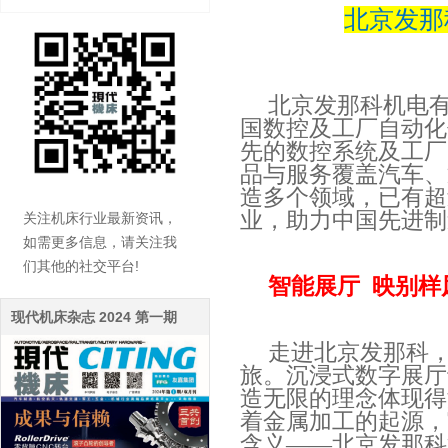
北京发那
北京发那科机电
国数控及工厂自动化
先的数控系统及工厂
品与服务覆盖汽车、
造多个领域，已有超
业，助力中国先进制
关注机床行业最新资讯，
如需更多信息，请关注我
们其他的社交平台!
智能展厅
映别样
现代机床杂志 2024 第一期
走进北京发那科
旅。沉浸式数字展厅
造无限的理念体现得
着金属加工的起源，
含义——北京发那科