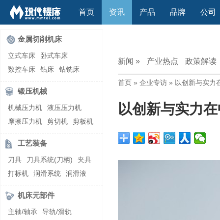
首页
资讯
产品
品牌
公司
金属切削机床
立式车床
卧式车床
新闻 »
产业热点
政策解读
数控车床
钻床
钻铣床
首页
»
企业专访
» 以创新与实力
立式镗(铣)床
卧式镗(铣)床
锻压机械
龙门铣镗床
自动铣床
以创新与实力在
机械压力机
液压压力机
立式铣床
卧式铣床
雕刻机
摩擦压力机
剪切机
剪板机
平面磨床
外圆磨床
自动锻压机
折弯机
弯管机
内圆磨床
龙门磨床
工艺装备
快速成型机
切割机
万能工具磨床
刀具磨床
刀具
刀具系统(刀柄)
夹具
滚齿机\铣齿机
刨床
带锯床
打标机
润滑系统
润滑液
车削加工中心
立式加工中心
切削液
刃磨机
卧式加工中心
龙门加工中心
机床元部件
激光快速成型
组合机床
主轴/轴承
导轨/滑轨