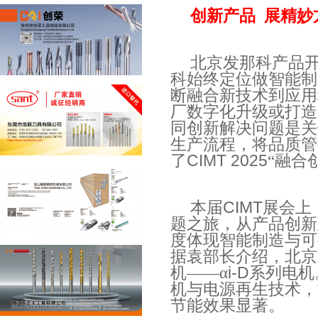
创新产品
展精妙
北京发那科产品
科始终定位做智能制
断融合新技术到应用
厂数字化升级或打造
同创新解决问题是关
生产流程，将品质管
了
CIMT 2025
“融合
本届
CIMT
展会上
题之旅，从产品创新
度体现智能制造与可
据袁部长介绍，北京
机——α
i-D
系列电机
机与电源再生技术，
节能效果显著。