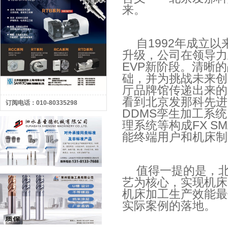
来。
自
1992
年成立以
升级，公司在领导力
EVP
新阶段。清晰的
础，并为挑战未来创
厅品牌馆传递出来的
看到北京发那科先进
订阅电话：010-80335298
DDMS
孪生加工系统
理系统等构成
FX S
能终端用户和机床制
值得一提的是，
艺为核心，实现机床
机床加工生产效能最
实际案例的落地。