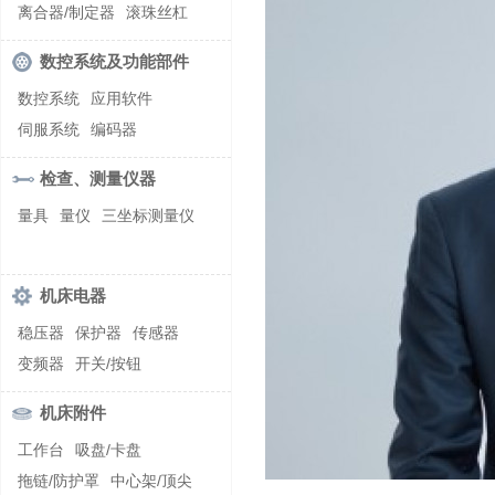
螺纹加工机床
离合器/制定器
滚珠丝杠
齿轮/减速器
数控系统及功能部件
数控系统
应用软件
伺服系统
编码器
检查、测量仪器
量具
量仪
三坐标测量仪
机床电器
稳压器
保护器
传感器
变频器
开关/按钮
机床附件
工作台
吸盘/卡盘
拖链/防护罩
中心架/顶尖