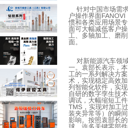
针对中国市场需
户操作界面
FANOVI
惯和各类应用场景专
面可大幅减低客户操
工、多轴加工、磨削
面。
对新能源汽车领
一。袁部长表示，本
工的一系列解决方案
术，实现稳定高效加
列智能化软件，实现
自研的数字孪生技术
调试，大幅缩短工件
TMS
，实现对加工
装夹异常等）的瞬间
影响。按照袁部长的
球，许多关键零部件