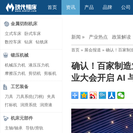
首页
资讯
产品
品牌
公司
金属切削机床
立式车床
卧式车床
新闻 »
产业热点
政策解读
数控车床
钻床
钻铣床
首页
»
展会报道
» 确认！百家制造
立式镗(铣)床
卧式镗(铣)床
锻压机械
龙门铣镗床
自动铣床
确认！百家制造业
机械压力机
液压压力机
立式铣床
卧式铣床
雕刻机
摩擦压力机
剪切机
剪板机
平面磨床
外圆磨床
业大会开启 AI
自动锻压机
折弯机
弯管机
内圆磨床
龙门磨床
工艺装备
快速成型机
切割机
万能工具磨床
刀具磨床
刀具
刀具系统(刀柄)
夹具
滚齿机\铣齿机
刨床
带锯床
打标机
润滑系统
润滑液
车削加工中心
立式加工中心
切削液
刃磨机
卧式加工中心
龙门加工中心
机床元部件
激光快速成型
组合机床
主轴/轴承
导轨/滑轨