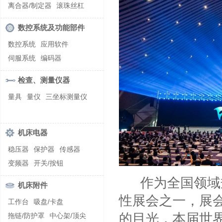
螺纹加工机床
离合器/制定器
滚珠丝杠
齿轮/减速器
数控系统及功能部件
数控系统
应用软件
伺服系统
编码器
检查、测量仪器
量具
量仪
三坐标测量仪
机床电器
稳压器
保护器
传感器
变频器
开关/按钮
作为全国领域
机床附件
性展会之一，展
工作台
吸盘/卡盘
的目光，本届世
拖链/防护罩
中心架/顶尖