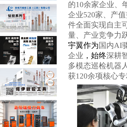
的
10
余家企业、
企业
520
家、产值
件全面实现自主
量、产业竞争力
宇翼作为
国内
AI
企业
，始终
深耕
多模态巡检机器
获
120
余项核心专