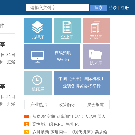
搜索
登录
|
注册
件
品牌库
企业库
产品库
启幕
在线招聘
日-31日
Works
米，汇聚
技术库
中国（天津）国际机械工
业装备博览会将举行
启幕
机床展
日-31日
米，汇聚
产业热点
政策解读
展会报道
从春晚“空翻”到车间“干活”：人形机器人
爆发前夕，机床行业如何牵手未来智造
高性能、绿色化、智能化
岁月焕新 梦启丙午 |《现代机床》杂志给