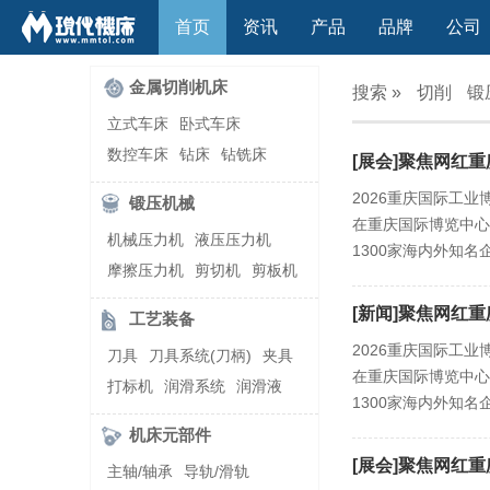
首页
资讯
产品
品牌
公司
金属切削机床
搜索 »
切削
锻
立式车床
卧式车床
数控车床
钻床
钻铣床
[展会]聚焦网红
立式镗(铣)床
卧式镗(铣)床
2026重庆国际工业
锻压机械
龙门铣镗床
自动铣床
在重庆国际博览中心
机械压力机
液压压力机
立式铣床
卧式铣床
雕刻机
1300家海内外知
摩擦压力机
剪切机
剪板机
平面磨床
外圆磨床
自动锻压机
折弯机
弯管机
内圆磨床
龙门磨床
[新闻]聚焦网红
工艺装备
快速成型机
切割机
万能工具磨床
刀具磨床
2026重庆国际工业
刀具
刀具系统(刀柄)
夹具
滚齿机\铣齿机
刨床
带锯床
在重庆国际博览中心
打标机
润滑系统
润滑液
车削加工中心
立式加工中心
1300家海内外知
切削液
刃磨机
卧式加工中心
龙门加工中心
机床元部件
激光快速成型
组合机床
[展会]聚焦网红重
主轴/轴承
导轨/滑轨