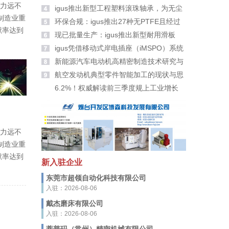
魅力远不
大家拜年啦！
igus推出新型工程塑料滚珠轴承，为无尘
的制造业重
室带来更高安全性
环保合规：igus推出27种无PTFE且经过
献率达到
PFAS检测的新材料
现已批量生产：igus推出新型耐用滑板
轮、滑轮及滚轮适配器
igus凭借移动式岸电插座（iMSPO）系统
荣获“年度海事创新者”奖
新能源汽车电动机高精密制造技术研究与
应用
航空发动机典型零件智能加工的现状与思
考
6.2%！权威解读前三季度规上工业增长
魅力远不
的制造业重
献率达到
新入驻企业
东莞市超领自动化科技有限公司
入驻：2026-08-06
戴杰磨床有限公司
入驻：2026-08-06