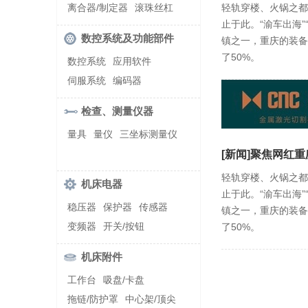
螺纹加工机床
离合器/制定器
滚珠丝杠
轻轨穿楼、火锅之都
止于此。“渝车出海”
齿轮/减速器
数控系统及功能部件
镇之一，重庆的装备
了50%。
数控系统
应用软件
伺服系统
编码器
检查、测量仪器
量具
量仪
三坐标测量仪
[新闻]聚焦网红重
轻轨穿楼、火锅之都
机床电器
止于此。“渝车出海”
稳压器
保护器
传感器
镇之一，重庆的装备
变频器
开关/按钮
了50%。
机床附件
工作台
吸盘/卡盘
拖链/防护罩
中心架/顶尖