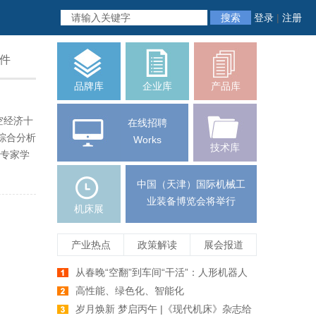
搜索
登录
|
注册
件
品牌库
企业库
产品库
空经济十
在线招聘
综合分析
Works
技术库
专家学
中国（天津）国际机械工
业装备博览会将举行
机床展
产业热点
政策解读
展会报道
从春晚“空翻”到车间“干活”：人形机器人
爆发前夕，机床行业如何牵手未来智造
高性能、绿色化、智能化
岁月焕新 梦启丙午 |《现代机床》杂志给