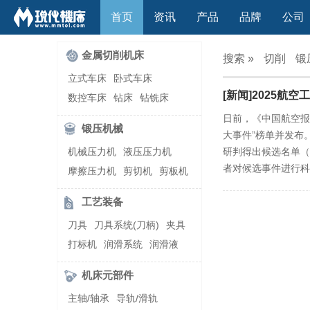
首页
资讯
产品
品牌
公司
金属切削机床
搜索 »
切削
锻
立式车床
卧式车床
[新闻]2025航
数控车床
钻床
钻铣床
立式镗(铣)床
卧式镗(铣)床
日前，《中国航空报
锻压机械
大事件”榜单并发布
龙门铣镗床
自动铣床
机械压力机
液压压力机
研判得出候选名单（
立式铣床
卧式铣床
雕刻机
者对候选事件进行科
摩擦压力机
剪切机
剪板机
平面磨床
外圆磨床
自动锻压机
折弯机
弯管机
内圆磨床
龙门磨床
工艺装备
快速成型机
切割机
万能工具磨床
刀具磨床
刀具
刀具系统(刀柄)
夹具
滚齿机\铣齿机
刨床
带锯床
打标机
润滑系统
润滑液
车削加工中心
立式加工中心
切削液
刃磨机
卧式加工中心
龙门加工中心
机床元部件
激光快速成型
组合机床
主轴/轴承
导轨/滑轨