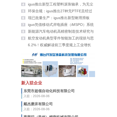
大家拜年啦！
igus推出新型工程塑料滚珠轴承，为无尘
室带来更高安全性
环保合规：igus推出27种无PTFE且经过
PFAS检测的新材料
现已批量生产：igus推出新型耐用滑板
轮、滑轮及滚轮适配器
igus凭借移动式岸电插座（iMSPO）系统
荣获“年度海事创新者”奖
新能源汽车电动机高精密制造技术研究与
应用
航空发动机典型零件智能加工的现状与思
考
6.2%！权威解读前三季度规上工业增长
新入驻企业
东莞市超领自动化科技有限公司
入驻：2026-08-06
戴杰磨床有限公司
入驻：2026-08-06