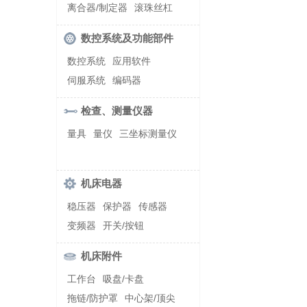
螺纹加工机床
离合器/制定器
滚珠丝杠
齿轮/减速器
数控系统及功能部件
数控系统
应用软件
伺服系统
编码器
检查、测量仪器
量具
量仪
三坐标测量仪
机床电器
稳压器
保护器
传感器
变频器
开关/按钮
机床附件
工作台
吸盘/卡盘
拖链/防护罩
中心架/顶尖