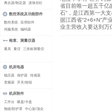
螺纹加工机床
离合器/制定器
滚珠丝杠
省目前唯一超五千亿
齿轮/减速器
石”，是江西第一大
数控系统及功能部件
据江西省“2+6+N
数控系统
应用软件
业主营收入要达到万
伺服系统
编码器
检查、测量仪器
量具
量仪
三坐标测量仪
机床电器
稳压器
保护器
传感器
变频器
开关/按钮
机床附件
工作台
吸盘/卡盘
拖链/防护罩
中心架/顶尖