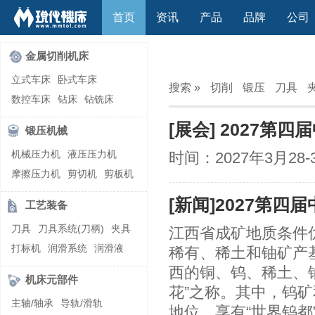
首页
资讯
产品
品牌
公司
金属切削机床
立式车床
卧式车床
搜索 »
切削
锻压
刀具
数控车床
钻床
钻铣床
立式镗(铣)床
卧式镗(铣)床
[展会] 2027
锻压机械
龙门铣镗床
自动铣床
机械压力机
液压压力机
时间：2027年3月2
立式铣床
卧式铣床
雕刻机
摩擦压力机
剪切机
剪板机
平面磨床
外圆磨床
自动锻压机
折弯机
弯管机
内圆磨床
龙门磨床
[新闻]2027第
工艺装备
快速成型机
切割机
万能工具磨床
刀具磨床
刀具
刀具系统(刀柄)
夹具
江西省成矿地质条件
滚齿机\铣齿机
刨床
带锯床
打标机
润滑系统
润滑液
稀有、稀土和铀矿产
车削加工中心
立式加工中心
切削液
刃磨机
西的铜、钨、稀土、
卧式加工中心
龙门加工中心
机床元部件
花”之称。其中，钨
激光快速成型
组合机床
主轴/轴承
导轨/滑轨
地位，享有“世界钨都