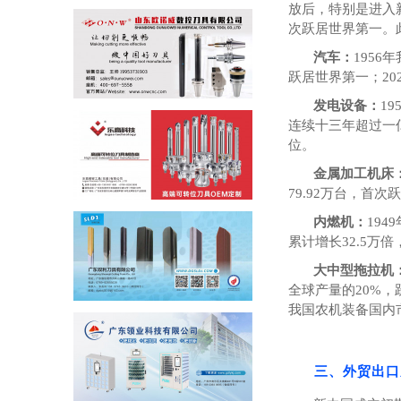
放后，特别是进入
次跃居世界第一。
汽车：
1956
年
跃居世界第一；
20
发电设备：
19
连续十三年超过一
位。
金属加工机床
79.92
万台，首次跃
内燃机：
1949
累计增长
32.5
万倍
大中型拖拉机
全球产量的
20%
，
我国农机装备国内
三、外贸出口