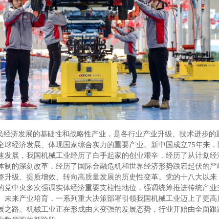
民经济发展的基础性和战略性产业，是各行业产业升级、技术进步的
全球经济发展、体现国家综合实力的重要产业。新中国成立
75
年来，
速发展，我国机械工业经历了白手起家的创业艰辛，经历了从计划经
体制的深刻改革，经历了国际金融危机和世界经济形势跌宕起伏的严
整升级、提质增效、转向高质量发展的历史性变革。党的十八大以来
的党中央多次强调实体经济重要支柱性地位，强调统筹推进传统产业
、未来产业培育，一系列重大决策部署引领我国机械工业迈上了更高
展之路。机械工业正在形成由大变强的发展态势，行业开始由全面跟