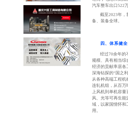
汽车整车出口
522
截至
2023
年，
备、装备全球。
四、体系健全
经过
70
余年的
规模、具有相当综
经济的贡献率居各
深海钻探的“国之
从各种高端工程机
连轧机组，从百万
上风机到单机容量
风、光等可再生能
域，以家国情怀和
用。