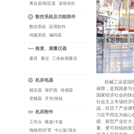
螺纹加工机床
离合器/制定器
滚珠丝杠
齿轮/减速器
数控系统及功能部件
数控系统
应用软件
伺服系统
编码器
检查、测量仪器
量具
量仪
三坐标测量仪
机床电器
机械工业是国
保障，是我国参与
稳压器
保护器
传感器
国家经济社会的快
变频器
开关/按钮
社会主义市场经济
战，经历了产业调
机床附件
习近平同志为核心
级、新型产业壮大
工作台
吸盘/卡盘
量、更可持续的发
拖链/防护罩
中心架/顶尖