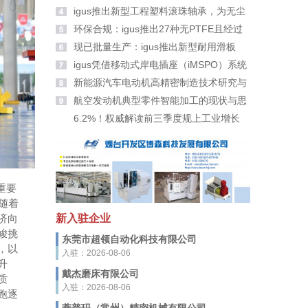
大家拜年啦！
igus推出新型工程塑料滚珠轴承，为无尘
室带来更高安全性
环保合规：igus推出27种无PTFE且经过
PFAS检测的新材料
现已批量生产：igus推出新型耐用滑板
轮、滑轮及滚轮适配器
igus凭借移动式岸电插座（iMSPO）系统
荣获“年度海事创新者”奖
新能源汽车电动机高精密制造技术研究与
应用
航空发动机典型零件智能加工的现状与思
考
6.2%！权威解读前三季度规上工业增长
重要
随着
新入驻企业
济向
峻挑
东莞市超领自动化科技有限公司
，以
入驻：2026-08-06
升
戴杰磨床有限公司
质
入驻：2026-08-06
跑逐