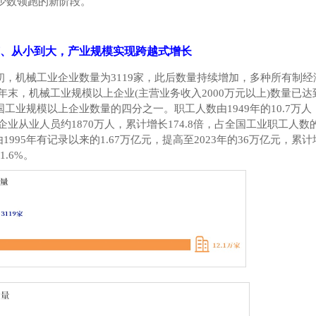
少数领跑的新阶段。
、从小到大，产业规模实现跨越式增长
初，机械工业企业数量为
3119
家，此后数量持续增加，多种所有制经
年末，机械工业规模以上企业
(
主营业务收入
2000
万元以上
)
数量已达
国工业规模以上企业数量的四分之一。职工人数由
1949
年的
10.7
万人
企业从业人员约
1870
万人，累计增长
174.8
倍，占全国工业职工人数
由
1995
年有记录以来的
1.67
万亿元，提高至
2023
年的
36
万亿元，累计
11.6%
。