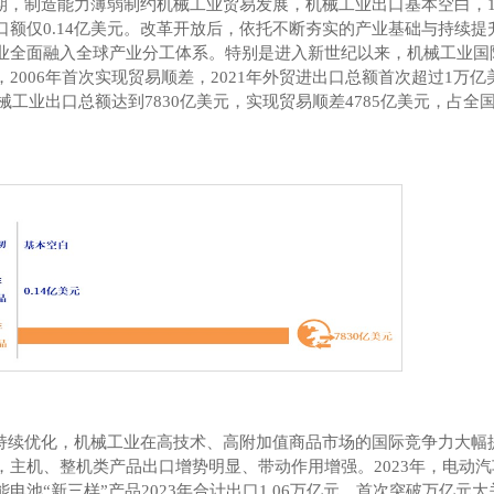
期，制造能力薄弱制约机械工业贸易发展，机械工业出口基本空白，
口额仅
0.14
亿美元。改革开放后，依托不断夯实的产业基础与持续提
业全面融入全球产业分工体系。特别是进入新世纪以来，机械工业国
，
2006
年首次实现贸易顺差，
2021
年外贸进出口总额首次超过
1
万亿
械工业出口总额达到
7830
亿美元，实现贸易顺差
4785
亿美元，占全
。
持续优化，机械工业在高技术、高附加值商品市场的国际竞争力大幅
，主机、整机类产品出口增势明显、带动作用增强。
2023
年，电动汽
能电池
“
新三样
”
产品
2023
年合计出口
1.06
万亿元，首次突破万亿元大