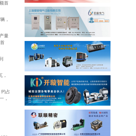
额首
万辆，
产量
首
到
瓦，
，约占
一，