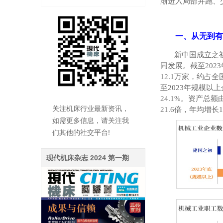
渐进入局部并跑、
一、从无到有
新中国成立之
同发展。截至
2023
12.1
万家，约占全
至
2023
年规模以上
24.1%
。资产总额
关注机床行业最新资讯，
21.6
倍，年均增长
如需更多信息，请关注我
们其他的社交平台!
现代机床杂志 2024 第一期