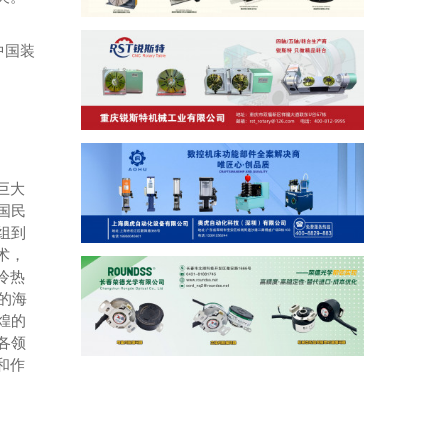
中国装
巨大
国民
组到
术，
冷热
的海
煌的
各领
和作