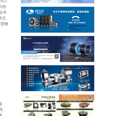
1953
升的
际市
美元
国货物
提
车、
关。