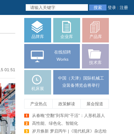
搜索
登录
|
注册
品牌库
企业库
产品库
在线招聘
Works
技术库
15 01:51
中国（天津）国际机械工
业装备博览会将举行
机床展
产业热点
政策解读
展会报道
从春晚“空翻”到车间“干活”：人形机器人
爆发前夕，机床行业如何牵手未来智造
高性能、绿色化、智能化
岁月焕新 梦启丙午 |《现代机床》杂志给