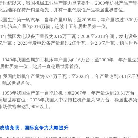
新世纪以来，我国机械工业生产能力显著提升，
2009
年机械产品产销
此后继续保持产销量领先，并有一批代表性产品稳居世界首位。
我国生产第一辆汽车，当年产量
61
辆；至
2009
年，年产量超过
1300
23
年汽车产量为
3016
万辆，连续十五年居世界第一位。
51
年我国发电设备产量仅为
0.16
万千瓦；
2006
至
2018
年间，发电设备
亿千瓦；
2023
年发电设备产量超过
2
亿千瓦，达
2.3
亿千瓦，稳居世界
：
1949
年我国金属加工机床年产量为
0.16
万台；至
2009
年，年产量达
居世界第一位，此后一直稳居世界首位。
年我国内燃机年产量为
0.74
万千瓦；至
2023
年，年产量达到
24.1
亿千
，稳居世界首位。
：
1958
年我国生产第一台拖拉机；至
2007
年，年产量达到
20.31
万台
跃居世界首位；
2023
年我国大中型拖拉机产量为
38
万台，稳居世界第
市场供给率达到
90%
以上。
成绩亮眼，国际竞争力大幅提升