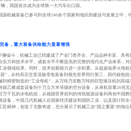
万辆，我国首次成为全球第一大汽车出口国。
我国机械装备已参与到全球
240
余个国家和地区的建设与发展之中，
完备，重大装备供给能力显著增强
不懈奋斗，机械工业已经建成了产业门类齐全、产品品种丰富、具有
合实力和技术水平、成套水平不断提高的完整的现代化产业体系，对
工业领域前茅。同时，技术创新能力进一步积累。从超超临界火电机
利器”，从特高压交直流输变电装备到领先世界同行第三、四代核电技
械到精密制造的“工业母机”，从万吨乃至数万吨的巨型液压机到高端
吨级乙烯成套设备到十万立方米等级的空分设备，从单机容量
20
兆瓦
百万千瓦的水电机组，从雄踞世界前列的传统能源设备到再创中国辉
源设备，中国几代机械人在国家经济建设和国防工业，以及国计民生
工匠精神，创造了无数奇迹，充分展示了机械工业“国之重器”的地位