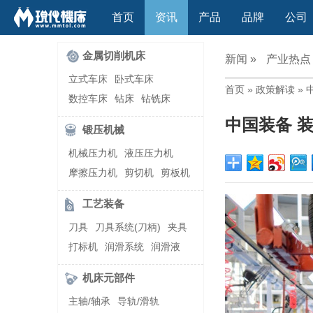
首页
资讯
产品
品牌
公司
金属切削机床
新闻 »
产业热点
立式车床
卧式车床
首页
»
政策解读
» 
数控车床
钻床
钻铣床
立式镗(铣)床
卧式镗(铣)床
中国装备 
锻压机械
龙门铣镗床
自动铣床
机械压力机
液压压力机
立式铣床
卧式铣床
雕刻机
摩擦压力机
剪切机
剪板机
平面磨床
外圆磨床
自动锻压机
折弯机
弯管机
内圆磨床
龙门磨床
工艺装备
快速成型机
切割机
万能工具磨床
刀具磨床
刀具
刀具系统(刀柄)
夹具
滚齿机\铣齿机
刨床
带锯床
打标机
润滑系统
润滑液
车削加工中心
立式加工中心
切削液
刃磨机
卧式加工中心
龙门加工中心
机床元部件
激光快速成型
组合机床
主轴/轴承
导轨/滑轨