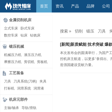
首页
资讯
产品
品牌
公司
金属切削机床
立式车床
卧式车床
搜索 »
切削
锻压
刀具
数控车床
钻床
钻铣床
立式镗(铣)床
卧式镗(铣)床
[新闻]新质赋能 技术突破 
锻压机械
龙门铣镗床
自动铣床
本次发布会的圆满举行，为国产
机械压力机
液压压力机
立式铣床
卧式铣床
雕刻机
控机床主航道，以更多“拿得出、
摩擦压力机
剪切机
剪板机
平面磨床
外圆磨床
造强国建设贡献力量。
自动锻压机
折弯机
弯管机
内圆磨床
龙门磨床
工艺装备
快速成型机
切割机
万能工具磨床
刀具磨床
刀具
刀具系统(刀柄)
夹具
滚齿机\铣齿机
刨床
带锯床
打标机
润滑系统
润滑液
车削加工中心
立式加工中心
切削液
刃磨机
卧式加工中心
龙门加工中心
机床元部件
激光快速成型
组合机床
主轴/轴承
导轨/滑轨