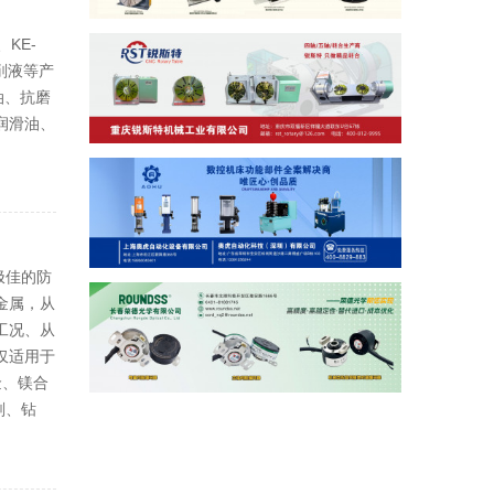
、KE-
切削液等产
油、抗磨
润滑油、
其极佳的防
金属，从
工况、从
仅适用于
金、镁合
削、钻