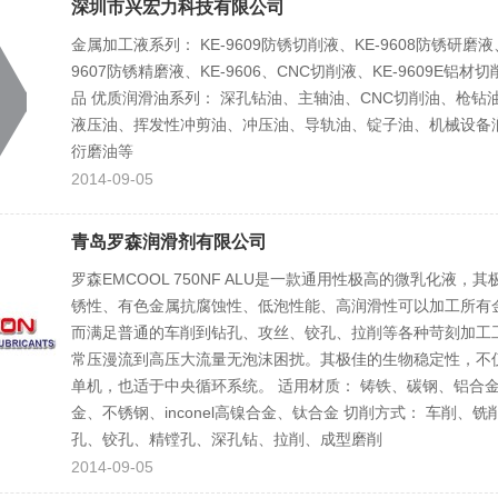
深圳市兴宏力科技有限公司
金属加工液系列： KE-9609防锈切削液、KE-9608防锈研磨液
9607防锈精磨液、KE-9606、CNC切削液、KE-9609E铝材
品 优质润滑油系列： 深孔钻油、主轴油、CNC切削油、枪钻
液压油、挥发性冲剪油、冲压油、导轨油、锭子油、机械设备
衍磨油等
2014-09-05
青岛罗森润滑剂有限公司
罗森EMCOOL 750NF ALU是一款通用性极高的微乳化液，
锈性、有色金属抗腐蚀性、低泡性能、高润滑性可以加工所有
而满足普通的车削到钻孔、攻丝、铰孔、拉削等各种苛刻加工
常压漫流到高压大流量无泡沫困扰。其极佳的生物稳定性，不
单机，也适于中央循环系统。 适用材质： 铸铁、碳钢、铝合
金、不锈钢、inconel高镍合金、钛合金 切削方式： 车削、铣
孔、铰孔、精镗孔、深孔钻、拉削、成型磨削
2014-09-05