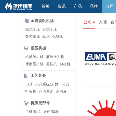
首页
资讯
产品
品牌
公司
金属切削机床
公司 »
大陆
台
立式车床
卧式车床
数控车床
钻床
钻铣床
立式镗(铣)床
卧式镗(铣)床
锻压机械
龙门铣镗床
自动铣床
机械压力机
液压压力机
立式铣床
卧式铣床
雕刻机
摩擦压力机
剪切机
剪板机
平面磨床
外圆磨床
自动锻压机
折弯机
弯管机
内圆磨床
龙门磨床
工艺装备
快速成型机
切割机
万能工具磨床
刀具磨床
刀具
刀具系统(刀柄)
夹具
滚齿机\铣齿机
刨床
带锯床
打标机
润滑系统
润滑液
车削加工中心
立式加工中心
切削液
刃磨机
卧式加工中心
龙门加工中心
机床元部件
激光快速成型
组合机床
主轴/轴承
导轨/滑轨