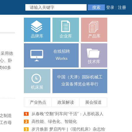
搜索
登录
|
注册
品牌库
企业库
产品库
在线招聘
，采用德
Works
中心、卧
技术库
60多
中国（天津）国际机械工
业装备博览会将举行
机床展
产业热点
政策解读
展会报道
从春晚“空翻”到车间“干活”：人形机器人
机之制造
爆发前夕，机床行业如何牵手未来智造
高性能、绿色化、智能化
工作母
岁月焕新 梦启丙午 |《现代机床》杂志给