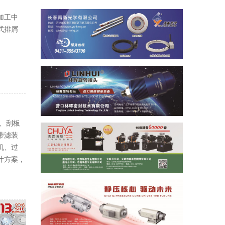
加工中
式排屑
、刮板
带滤装
机、过
计方案，