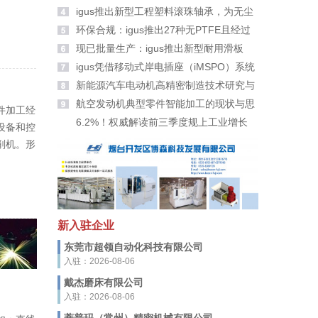
大家拜年啦！
igus推出新型工程塑料滚珠轴承，为无尘
室带来更高安全性
环保合规：igus推出27种无PTFE且经过
PFAS检测的新材料
现已批量生产：igus推出新型耐用滑板
轮、滑轮及滚轮适配器
igus凭借移动式岸电插座（iMSPO）系统
荣获“年度海事创新者”奖
新能源汽车电动机高精密制造技术研究与
应用
航空发动机典型零件智能加工的现状与思
件加工经
考
6.2%！权威解读前三季度规上工业增长
设备和控
削机。形
新入驻企业
东莞市超领自动化科技有限公司
入驻：2026-08-06
戴杰磨床有限公司
入驻：2026-08-06