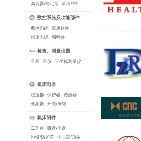
螺纹加工机床
离合器/制定器
滚珠丝杠
齿轮/减速器
数控系统及功能部件
数控系统
应用软件
伺服系统
编码器
检查、测量仪器
量具
量仪
三坐标测量仪
机床电器
稳压器
保护器
传感器
变频器
开关/按钮
机床附件
工作台
吸盘/卡盘
拖链/防护罩
中心架/顶尖