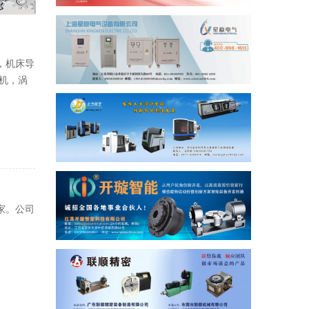
，机床导
机，涡
家。公司