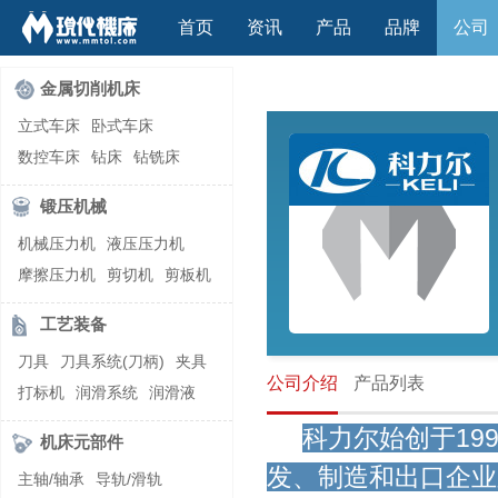
首页
资讯
产品
品牌
公司
金属切削机床
立式车床
卧式车床
数控车床
钻床
钻铣床
立式镗(铣)床
卧式镗(铣)床
锻压机械
龙门铣镗床
自动铣床
机械压力机
液压压力机
立式铣床
卧式铣床
雕刻机
摩擦压力机
剪切机
剪板机
平面磨床
外圆磨床
自动锻压机
折弯机
弯管机
内圆磨床
龙门磨床
工艺装备
快速成型机
切割机
万能工具磨床
刀具磨床
刀具
刀具系统(刀柄)
夹具
滚齿机\铣齿机
刨床
带锯床
公司介绍
产品列表
打标机
润滑系统
润滑液
车削加工中心
立式加工中心
切削液
刃磨机
科力尔始创于19
卧式加工中心
龙门加工中心
机床元部件
激光快速成型
组合机床
发、制造和出口企业
主轴/轴承
导轨/滑轨