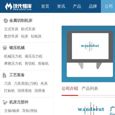
首页
资讯
产品
品牌
公司
金属切削机床
立式车床
卧式车床
数控车床
钻床
钻铣床
立式镗(铣)床
卧式镗(铣)床
锻压机械
龙门铣镗床
自动铣床
机械压力机
液压压力机
立式铣床
卧式铣床
雕刻机
摩擦压力机
剪切机
剪板机
平面磨床
外圆磨床
自动锻压机
折弯机
弯管机
内圆磨床
龙门磨床
工艺装备
快速成型机
切割机
万能工具磨床
刀具磨床
刀具
刀具系统(刀柄)
夹具
滚齿机\铣齿机
刨床
带锯床
公司介绍
产品列表
打标机
润滑系统
润滑液
车削加工中心
立式加工中心
切削液
刃磨机
卧式加工中心
龙门加工中心
机床元部件
激光快速成型
组合机床
主轴/轴承
导轨/滑轨