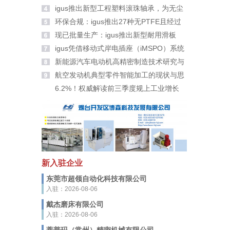
大家拜年啦！
igus推出新型工程塑料滚珠轴承，为无尘
室带来更高安全性
环保合规：igus推出27种无PTFE且经过
PFAS检测的新材料
现已批量生产：igus推出新型耐用滑板
轮、滑轮及滚轮适配器
igus凭借移动式岸电插座（iMSPO）系统
荣获“年度海事创新者”奖
新能源汽车电动机高精密制造技术研究与
应用
航空发动机典型零件智能加工的现状与思
考
6.2%！权威解读前三季度规上工业增长
新入驻企业
东莞市超领自动化科技有限公司
入驻：2026-08-06
戴杰磨床有限公司
入驻：2026-08-06