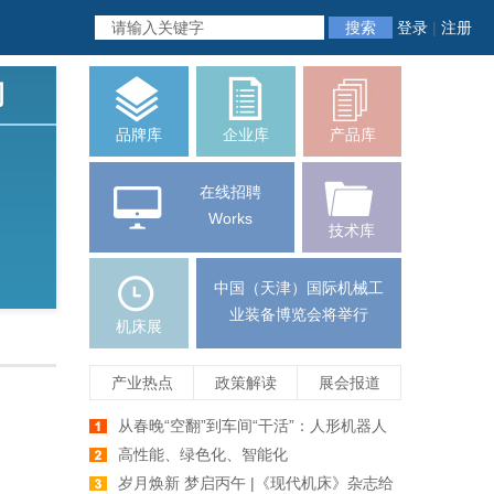
搜索
登录
|
注册
司
品牌库
企业库
产品库
在线招聘
Works
技术库
中国（天津）国际机械工
业装备博览会将举行
机床展
产业热点
政策解读
展会报道
从春晚“空翻”到车间“干活”：人形机器人
爆发前夕，机床行业如何牵手未来智造
高性能、绿色化、智能化
岁月焕新 梦启丙午 |《现代机床》杂志给