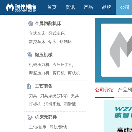
首页
资讯
产品
品牌
公司
金属切削机床
立式车床
卧式车床
数控车床
钻床
钻铣床
立式镗(铣)床
卧式镗(铣)床
锻压机械
龙门铣镗床
自动铣床
机械压力机
液压压力机
立式铣床
卧式铣床
雕刻机
摩擦压力机
剪切机
剪板机
平面磨床
外圆磨床
自动锻压机
折弯机
弯管机
内圆磨床
龙门磨床
工艺装备
快速成型机
切割机
公司介绍
产品列
万能工具磨床
刀具磨床
刀具
刀具系统(刀柄)
夹具
滚齿机\铣齿机
刨床
带锯床
打标机
润滑系统
润滑液
车削加工中心
立式加工中心
切削液
刃磨机
卧式加工中心
龙门加工中心
机床元部件
激光快速成型
组合机床
主轴/轴承
导轨/滑轨