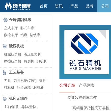
首页
资讯
产品
品牌
公司
金属切削机床
立式车床
卧式车床
数控车床
钻床
钻铣床
立式镗(铣)床
卧式镗(铣)床
锻压机械
龙门铣镗床
自动铣床
机械压力机
液压压力机
立式铣床
卧式铣床
雕刻机
摩擦压力机
剪切机
剪板机
平面磨床
外圆磨床
自动锻压机
折弯机
弯管机
内圆磨床
龙门磨床
工艺装备
快速成型机
切割机
万能工具磨床
刀具磨床
刀具
刀具系统(刀柄)
夹具
滚齿机\铣齿机
刨床
带锯床
公司介绍
产品列表
打标机
润滑系统
润滑液
车削加工中心
立式加工中心
切削液
刃磨机
卧式加工中心
龙门加工中心
专业数控斜车20年
机床元部件
激光快速成型
组合机床
主轴/轴承
导轨/滑轨
高精度保持性高可靠性