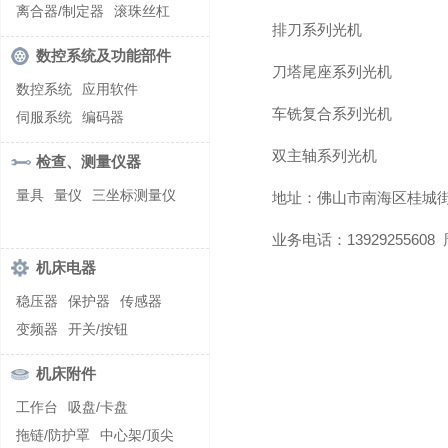
螺纹加工机床
离合器/制定器
滚珠丝杠
排刀系列光机
齿轮/减速器
数控系统及功能部件
刀塔尾座系列光机
数控系统
应用软件
车铣复合系列光机
伺服系统
编码器
双主轴系列光机
检查、测量仪器
量具
量仪
三坐标测量仪
地址：佛山市南海区桂城
业务电话：13929255608
机床电器
稳压器
保护器
传感器
变频器
开关/按钮
机床附件
工作台
吸盘/卡盘
拖链/防护罩
中心架/顶尖