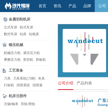
首页
资讯
产品
品牌
公司
金属切削机床
立式车床
卧式车床
数控车床
钻床
钻铣床
立式镗(铣)床
卧式镗(铣)床
锻压机械
龙门铣镗床
自动铣床
机械压力机
液压压力机
立式铣床
卧式铣床
雕刻机
摩擦压力机
剪切机
剪板机
平面磨床
外圆磨床
自动锻压机
折弯机
弯管机
内圆磨床
龙门磨床
工艺装备
快速成型机
切割机
万能工具磨床
刀具磨床
刀具
刀具系统(刀柄)
夹具
滚齿机\铣齿机
刨床
带锯床
公司介绍
产品列表
打标机
润滑系统
润滑液
车削加工中心
立式加工中心
切削液
刃磨机
卧式加工中心
龙门加工中心
机床元部件
激光快速成型
组合机床
主轴/轴承
导轨/滑轨