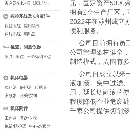
螺纹加工机床
元，固定资产5000
离合器/制定器
滚珠丝杠
拥有2个生产厂区，可
齿轮/减速器
数控系统及功能部件
2022年在苏州成
数控系统
应用软件
便利服务。
伺服系统
编码器
公司目前拥有员
检查、测量仪器
公司管理架构健全，
量具
量仪
三坐标测量仪
制造模式，周围有多
公司自成立以来
机床电器
液加液、集中过滤、
稳压器
保护器
传感器
用，延长切削液的使
变频器
开关/按钮
程度降低企业危废处
机床附件
千家公司提供切削液
工作台
吸盘/卡盘
拖链/防护罩
中心架/顶尖