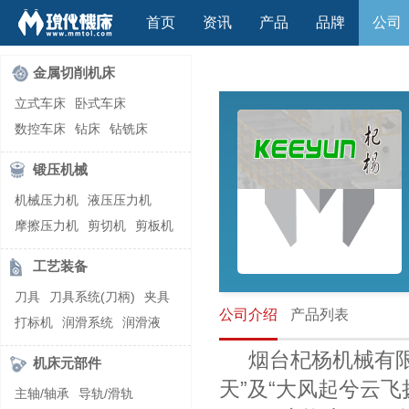
首页
资讯
产品
品牌
公司
金属切削机床
立式车床
卧式车床
数控车床
钻床
钻铣床
立式镗(铣)床
卧式镗(铣)床
锻压机械
龙门铣镗床
自动铣床
机械压力机
液压压力机
立式铣床
卧式铣床
雕刻机
摩擦压力机
剪切机
剪板机
平面磨床
外圆磨床
自动锻压机
折弯机
弯管机
内圆磨床
龙门磨床
工艺装备
快速成型机
切割机
万能工具磨床
刀具磨床
刀具
刀具系统(刀柄)
夹具
滚齿机\铣齿机
刨床
带锯床
公司介绍
产品列表
打标机
润滑系统
润滑液
车削加工中心
立式加工中心
切削液
刃磨机
烟台杞杨机械有限
卧式加工中心
龙门加工中心
机床元部件
激光快速成型
组合机床
天”及“大风起兮云飞
主轴/轴承
导轨/滑轨