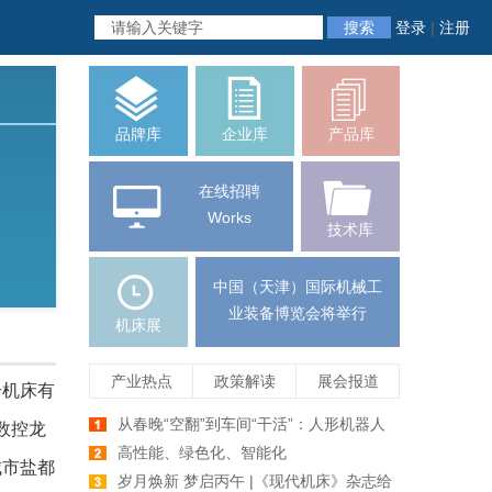
搜索
登录
|
注册
品牌库
企业库
产品库
在线招聘
Works
技术库
中国（天津）国际机械工
业装备博览会将举行
机床展
产业热点
政策解读
展会报道
合机床有
从春晚“空翻”到车间“干活”：人形机器人
数控龙
爆发前夕，机床行业如何牵手未来智造
高性能、绿色化、智能化
城市盐都
岁月焕新 梦启丙午 |《现代机床》杂志给