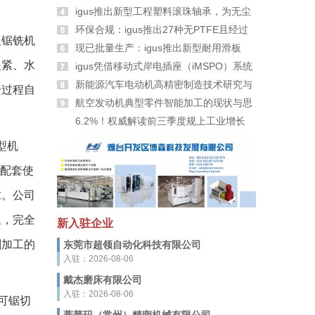
大家拜年啦！
igus推出新型工程塑料滚珠轴承，为无尘
室带来更高安全性
环保合规：igus推出27种无PTFE且经过
锯铣机
PFAS检测的新材料
现已批量生产：igus推出新型耐用滑板
夹紧、水
轮、滑轮及滚轮适配器
igus凭借移动式岸电插座（iMSPO）系统
荣获“年度海事创新者”奖
新能源汽车电动机高精密制造技术研究与
全过程自
应用
航空发动机典型零件智能加工的现状与思
考
6.2%！权威解读前三季度规上工业增长
型机
机配套使
求。公司
题，完全
新入驻企业
割加工的
东莞市超领自动化科技有限公司
入驻：2026-08-06
戴杰磨床有限公司
入驻：2026-08-06
，可锯切