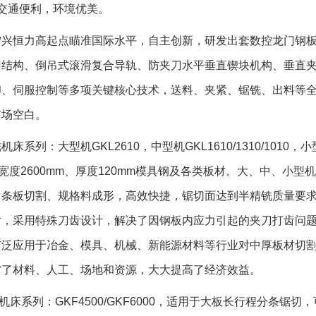
交通便利，环境优美。
恒力高起点瞄准国际水平，自主创新，研发出套数控龙门钢板
门结构、倒吊式滚滑复合导轨、防夹刀水平垂直锲块机构、垂直
却、伺服控制等多项关键核心技术，送料、夹紧、锯铣、出料等
市场空白。
列：大型机GKL2610，中型机GKL1610/1310/1010，小
切宽度2600mm、厚度120mm模具钢及各类板材。大、中、小型
、条板切割、规格料成形，高效快捷，锯切面达到半精铣质量要
片，采用特殊刀齿设计，解决了因钢板内应力引起的夹刀打齿问
广泛应用于冶金、模具、机械、新能源材料等行业对中厚板材切
省了材料、人工、场地和资源，大大提高了经济效益。
系列：GKF4500/GKF6000，适用于大板长行程分条锯切