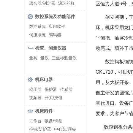
螺纹加工机床
离合器/制定器
滚珠丝杠
区恒力大道6号，
齿轮/减速器
数控系统及功能部件
创立初期，宁兴
数控系统
应用软件
床，机床采用龙
伺服系统
编码器
平侧抱、油雾冷
检查、测量仪器
动完成。填补了
量具
量仪
三坐标测量仪
数控钢板锯铣机床系
GKL710，可锯
机床电器
用，从大板开条
稳压器
保护器
传感器
自主研发的圆锯
变频器
开关/按钮
替代进口。设备
机床附件
要求，为客户节
工作台
吸盘/卡盘
数控钢板分条机床
拖链/防护罩
中心架/顶尖