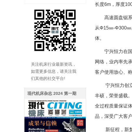
长度6m，厚度1
高速圆盘锯系列：GK
从Φ15㎜-Φ3
体。
宁兴恒力在国内
网络，业内率先承
关注机床行业最新资讯，
如需更多信息，请关注我
客户使用放心、
们其他的社交平台!
宁兴恒力创立八
现代机床杂志 2024 第一期
丰硕，荣誉盛载
全过程质量保证
品，深受广大客
新征程，新梦想