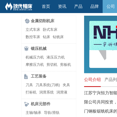
首页
资讯
产品
品牌
公司
金属切削机床
立式车床
卧式车床
数控车床
钻床
钻铣床
立式镗(铣)床
卧式镗(铣)床
锻压机械
龙门铣镗床
自动铣床
机械压力机
液压压力机
立式铣床
卧式铣床
雕刻机
摩擦压力机
剪切机
剪板机
平面磨床
外圆磨床
自动锻压机
折弯机
弯管机
内圆磨床
龙门磨床
工艺装备
快速成型机
切割机
公司介绍
产品列
万能工具磨床
刀具磨床
刀具
刀具系统(刀柄)
夹具
滚齿机\铣齿机
刨床
带锯床
打标机
润滑系统
润滑液
江苏宁兴恒力智
车削加工中心
立式加工中心
切削液
刃磨机
限公司共同投资，
卧式加工中心
龙门加工中心
机床元部件
激光快速成型
组合机床
门钢板锯铣机床
主轴/轴承
导轨/滑轨