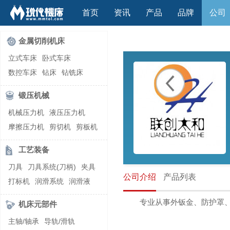
首页
资讯
产品
品牌
公司
金属切削机床
立式车床
卧式车床
数控车床
钻床
钻铣床
立式镗(铣)床
卧式镗(铣)床
锻压机械
龙门铣镗床
自动铣床
机械压力机
液压压力机
立式铣床
卧式铣床
雕刻机
摩擦压力机
剪切机
剪板机
平面磨床
外圆磨床
自动锻压机
折弯机
弯管机
内圆磨床
龙门磨床
工艺装备
快速成型机
切割机
万能工具磨床
刀具磨床
刀具
刀具系统(刀柄)
夹具
滚齿机\铣齿机
刨床
带锯床
公司介绍
产品列表
打标机
润滑系统
润滑液
车削加工中心
立式加工中心
切削液
刃磨机
卧式加工中心
龙门加工中心
专业从事外钣金、防护罩
机床元部件
激光快速成型
组合机床
主轴/轴承
导轨/滑轨