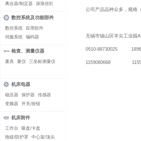
螺纹加工机床
离合器/制定器
滚珠丝杠
公司产品品种众多，规格
齿轮/减速器
数控系统及功能部件
数控系统
应用软件
无锡市锡山区羊尖工业园A
伺服系统
编码器
0510-88730025 189623
检查、测量仪器
量具
量仪
三坐标测量仪
1159080668 11590
机床电器
稳压器
保护器
传感器
变频器
开关/按钮
机床附件
工作台
吸盘/卡盘
拖链/防护罩
中心架/顶尖