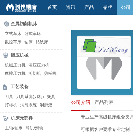
首页
资讯
产品
品牌
公司
金属切削机床
立式车床
卧式车床
数控车床
钻床
钻铣床
立式镗(铣)床
卧式镗(铣)床
锻压机械
龙门铣镗床
自动铣床
机械压力机
液压压力机
立式铣床
卧式铣床
雕刻机
摩擦压力机
剪切机
剪板机
平面磨床
外圆磨床
自动锻压机
折弯机
弯管机
内圆磨床
龙门磨床
工艺装备
快速成型机
切割机
万能工具磨床
刀具磨床
刀具
刀具系统(刀柄)
夹具
滚齿机\铣齿机
刨床
带锯床
公司介绍
产品列表
打标机
润滑系统
润滑液
车削加工中心
立式加工中心
切削液
刃磨机
卧式加工中心
龙门加工中心
专业生产高级机床组合夹
机床元部件
激光快速成型
组合机床
主轴/轴承
导轨/滑轨
可根据客户要求专业定制