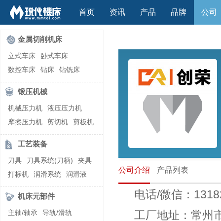
首页
资讯
产品
品牌
公司
金属切削机床
立式车床
卧式车床
数控车床
钻床
钻铣床
立式镗(铣)床
卧式镗(铣)床
锻压机械
龙门铣镗床
自动铣床
机械压力机
液压压力机
立式铣床
卧式铣床
雕刻机
摩擦压力机
剪切机
剪板机
平面磨床
外圆磨床
自动锻压机
折弯机
弯管机
内圆磨床
龙门磨床
工艺装备
快速成型机
切割机
万能工具磨床
刀具磨床
刀具
刀具系统(刀柄)
夹具
滚齿机\铣齿机
刨床
带锯床
公司介绍
产品列表
打标机
润滑系统
润滑液
车削加工中心
立式加工中心
切削液
刃磨机
电话/微信：1318
卧式加工中心
龙门加工中心
机床元部件
激光快速成型
组合机床
主轴/轴承
导轨/滑轨
工厂地址：常州