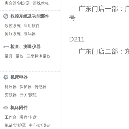
螺纹加工机床
离合器/制定器
滚珠丝杠
广东门店一部：
齿轮/减速器
数控系统及功能部件
号
数控系统
应用软件
莞深智造技
伺服系统
编码器
D211
检查、测量仪器
广东门店二部：
量具
量仪
三坐标测量仪
创荣螺纹
机床电器
稳压器
保护器
传感器
变频器
开关/按钮
机床附件
工作台
吸盘/卡盘
拖链/防护罩
中心架/顶尖