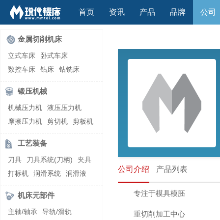
首页
资讯
产品
品牌
公司
金属切削机床
立式车床
卧式车床
数控车床
钻床
钻铣床
立式镗(铣)床
卧式镗(铣)床
锻压机械
龙门铣镗床
自动铣床
机械压力机
液压压力机
立式铣床
卧式铣床
雕刻机
摩擦压力机
剪切机
剪板机
平面磨床
外圆磨床
自动锻压机
折弯机
弯管机
内圆磨床
龙门磨床
工艺装备
快速成型机
切割机
万能工具磨床
刀具磨床
刀具
刀具系统(刀柄)
夹具
滚齿机\铣齿机
刨床
带锯床
公司介绍
产品列表
打标机
润滑系统
润滑液
车削加工中心
立式加工中心
切削液
刃磨机
卧式加工中心
龙门加工中心
专注于模具模胚
机床元部件
激光快速成型
组合机床
主轴/轴承
导轨/滑轨
重切削加工中心