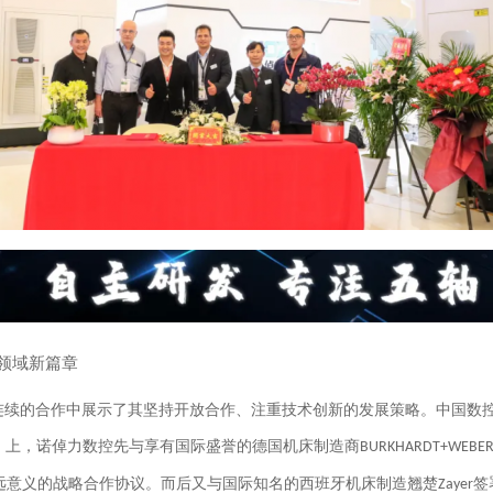
领域新篇章
连续的合作中展示了其坚持开放合作、注重技术创新的发展策略。中国数
T）上，诺倬力数控
先
与享有国际盛誉的德国
机床
制造商
BURKHARDT+WEBE
远意义的战略合作协议。而
后又与国际知名的
西班牙
机床制造
翘楚
签
Zayer