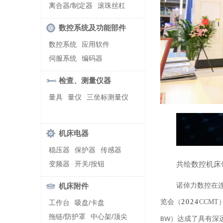
螺纹加工机床
离合器/制定器
滚珠丝杠
齿轮/减速器
数控系统及功能部件
数控系统
应用软件
伺服系统
编码器
检查、测量仪器
量具
量仪
三坐标测量仪
机床电器
稳压器
保护器
传感器
共绘数控机床
变频器
开关/按钮
诺倬力数控在
机床附件
览会（
2024
CCM
工作台
吸盘/卡盘
拖链/防护罩
中心架/顶尖
）达成了具有深
BW