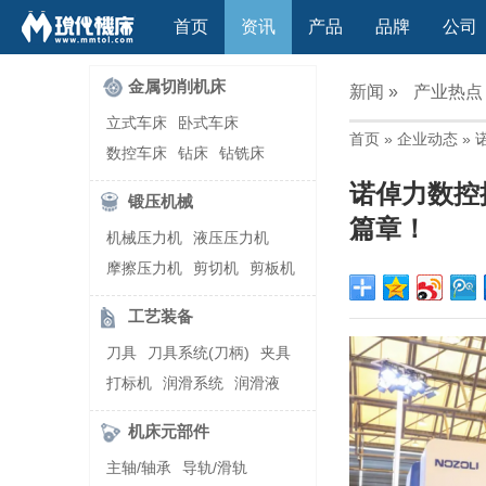
首页
资讯
产品
品牌
公司
金属切削机床
新闻 »
产业热点
立式车床
卧式车床
首页
»
企业动态
»
数控车床
钻床
钻铣床
立式镗(铣)床
卧式镗(铣)床
诺倬力数控
锻压机械
龙门铣镗床
自动铣床
篇章！
机械压力机
液压压力机
立式铣床
卧式铣床
雕刻机
摩擦压力机
剪切机
剪板机
平面磨床
外圆磨床
自动锻压机
折弯机
弯管机
内圆磨床
龙门磨床
工艺装备
快速成型机
切割机
万能工具磨床
刀具磨床
刀具
刀具系统(刀柄)
夹具
滚齿机\铣齿机
刨床
带锯床
打标机
润滑系统
润滑液
车削加工中心
立式加工中心
切削液
刃磨机
卧式加工中心
龙门加工中心
机床元部件
激光快速成型
组合机床
主轴/轴承
导轨/滑轨