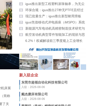
大家拜年啦！
igus推出新型工程塑料滚珠轴承，为无尘
室带来更高安全性
环保合规：igus推出27种无PTFE且经过
PFAS检测的新材料
现已批量生产：igus推出新型耐用滑板
轮、滑轮及滚轮适配器
igus凭借移动式岸电插座（iMSPO）系统
荣获“年度海事创新者”奖
新能源汽车电动机高精密制造技术研究与
应用
航空发动机典型零件智能加工的现状与思
考
6.2%！权威解读前三季度规上工业增长
新入驻企业
东莞市超领自动化科技有限公司
入驻：2026-08-06
控机床展
戴杰磨床有限公司
（简称
R
入驻：2026-08-06
署了关