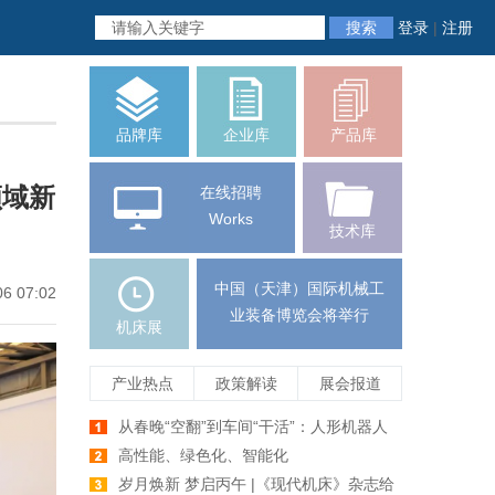
搜索
登录
|
注册
品牌库
企业库
产品库
领域新
在线招聘
Works
技术库
中国（天津）国际机械工
06 07:02
业装备博览会将举行
机床展
产业热点
政策解读
展会报道
从春晚“空翻”到车间“干活”：人形机器人
爆发前夕，机床行业如何牵手未来智造
高性能、绿色化、智能化
岁月焕新 梦启丙午 |《现代机床》杂志给