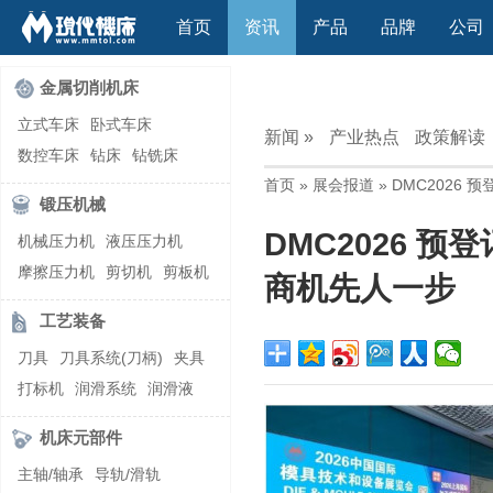
首页
资讯
产品
品牌
公司
金属切削机床
立式车床
卧式车床
新闻 »
产业热点
政策解读
数控车床
钻床
钻铣床
首页
»
展会报道
» DMC202
立式镗(铣)床
卧式镗(铣)床
锻压机械
龙门铣镗床
自动铣床
DMC2026 
机械压力机
液压压力机
立式铣床
卧式铣床
雕刻机
摩擦压力机
剪切机
剪板机
平面磨床
外圆磨床
商机先人一步
自动锻压机
折弯机
弯管机
内圆磨床
龙门磨床
工艺装备
快速成型机
切割机
万能工具磨床
刀具磨床
刀具
刀具系统(刀柄)
夹具
滚齿机\铣齿机
刨床
带锯床
打标机
润滑系统
润滑液
车削加工中心
立式加工中心
切削液
刃磨机
卧式加工中心
龙门加工中心
机床元部件
激光快速成型
组合机床
主轴/轴承
导轨/滑轨