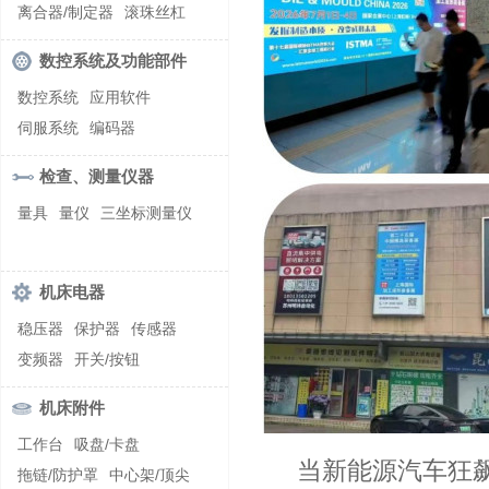
螺纹加工机床
离合器/制定器
滚珠丝杠
齿轮/减速器
数控系统及功能部件
数控系统
应用软件
伺服系统
编码器
检查、测量仪器
量具
量仪
三坐标测量仪
机床电器
稳压器
保护器
传感器
变频器
开关/按钮
机床附件
工作台
吸盘/卡盘
当新能源汽车狂
拖链/防护罩
中心架/顶尖