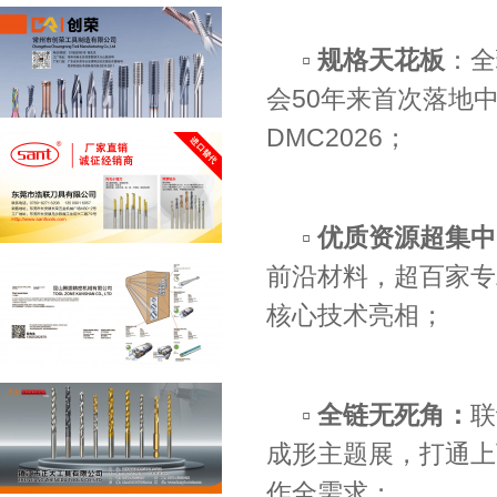
▫️ 规格天花板
：全
会50年来首次落地
DMC2026；
▫️ 优质资源超集
前沿材料，超百家专
核心技术亮相；
▫️ 全链无死角：
联
成形主题展，打通上
作全需求；