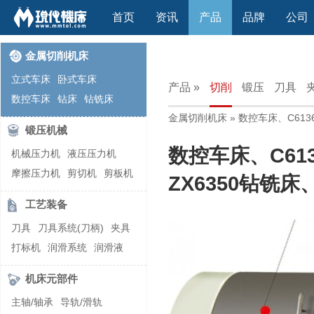
首页
资讯
产品
品牌
公司
金属切削机床
立式车床
卧式车床
产品 »
切削
锻压
刀具
数控车床
钻床
钻铣床
金属切削机床
» 数控车床、C613
立式镗(铣)床
卧式镗(铣)床
锻压机械
龙门铣镗床
自动铣床
数控车床、C61
机械压力机
液压压力机
立式铣床
卧式铣床
雕刻机
摩擦压力机
剪切机
剪板机
平面磨床
外圆磨床
ZX6350钻铣床
自动锻压机
折弯机
弯管机
内圆磨床
龙门磨床
工艺装备
快速成型机
切割机
万能工具磨床
刀具磨床
刀具
刀具系统(刀柄)
夹具
滚齿机\铣齿机
刨床
带锯床
打标机
润滑系统
润滑液
车削加工中心
立式加工中心
切削液
刃磨机
卧式加工中心
龙门加工中心
机床元部件
激光快速成型
组合机床
主轴/轴承
导轨/滑轨