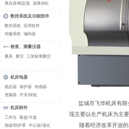
螺纹加工机床
离合器/制定器
滚珠丝杠
齿轮/减速器
数控系统及功能部件
数控系统
应用软件
伺服系统
编码器
检查、测量仪器
量具
量仪
三坐标测量仪
机床电器
稳压器
保护器
传感器
变频器
开关/按钮
盐城市飞华机床有限公
机床附件
现主要以生产机床为主要
工作台
吸盘/卡盘
随着经济改革开放的发展
拖链/防护罩
中心架/顶尖