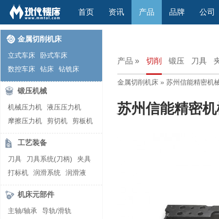
首页
资讯
产品
品牌
公司
金属切削机床
立式车床
卧式车床
产品 »
切削
锻压
刀具
数控车床
钻床
钻铣床
金属切削机床
» 苏州信能精密机
立式镗(铣)床
卧式镗(铣)床
锻压机械
龙门铣镗床
自动铣床
苏州信能精密机
机械压力机
液压压力机
立式铣床
卧式铣床
雕刻机
摩擦压力机
剪切机
剪板机
平面磨床
外圆磨床
自动锻压机
折弯机
弯管机
内圆磨床
龙门磨床
工艺装备
快速成型机
切割机
万能工具磨床
刀具磨床
刀具
刀具系统(刀柄)
夹具
滚齿机\铣齿机
刨床
带锯床
打标机
润滑系统
润滑液
车削加工中心
立式加工中心
切削液
刃磨机
卧式加工中心
龙门加工中心
机床元部件
激光快速成型
组合机床
主轴/轴承
导轨/滑轨