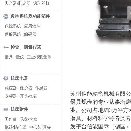
螺纹加工机床
离合器/制定器
滚珠丝杠
齿轮/减速器
数控系统及功能部件
数控系统
应用软件
伺服系统
编码器
检查、测量仪器
量具
量仪
三坐标测量仪
机床电器
稳压器
保护器
传感器
苏州信能精密机械有限公
变频器
开关/按钮
最具规模的专业从事珩
机床附件
业。公司占地约3万平方
磨具、材料科学等各类专业
工作台
吸盘/卡盘
发平台信能国际（德国）
拖链/防护罩
中心架/顶尖