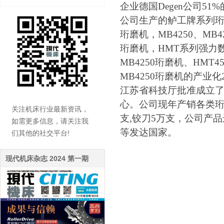
企业德国Degen公司5
公司生产的鲈工牌系列珩
珩磨机，MB4250、MB4
珩磨机，HMT系列强力
MB4250珩磨机、HM
MB4250珩磨机的产业
江苏省科技厅批准成立
心。公司现年产销各类珩磨
关注机床行业最新资讯，
支,铰刀5万支，公司产
如需更多信息，请关注我
等发达国家。
们其他的社交平台!
现代机床杂志 2024 第一期