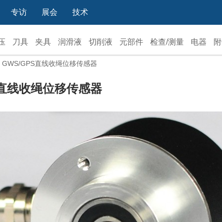
专访
展会
技术
压
刀具
夹具
润滑液
切削液
元部件
检查/测量
电器
附
 GWS/GPS直线收绳位移传感器
S直线收绳位移传感器