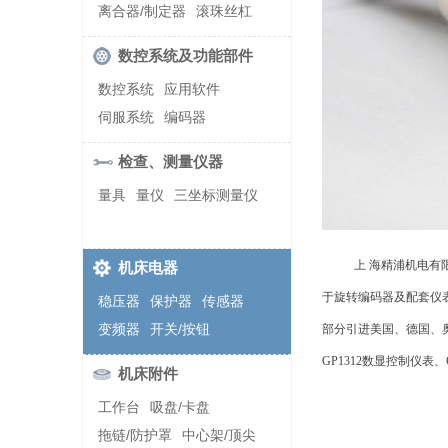
螺纹加工机床
离合器/制定器
滚珠丝杠
齿轮/减速器
数控系统及功能部件
数控系统
应用软件
伺服系统
编码器
检查、测量仪器
量具
量仪
三坐标测量仪
上 海精浦机电有
机床电器
于旋转编码器及配套仪
稳压器
保护器
传感器
变频器
开关/按钮
部分引进美国、德国、奥
GP1312数显控制仪
机床附件
工作台
吸盘/卡盘
拖链/防护罩
中心架/顶尖