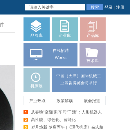
搜索
登录
|
注册
件
品牌库
企业库
产品库
在线招聘
Works
技术库
中国（天津）国际机械工
业装备博览会将举行
机床展
产业热点
政策解读
展会报道
从春晚“空翻”到车间“干活”：人形机器人
爆发前夕，机床行业如何牵手未来智造
高性能、绿色化、智能化
岁月焕新 梦启丙午 |《现代机床》杂志给