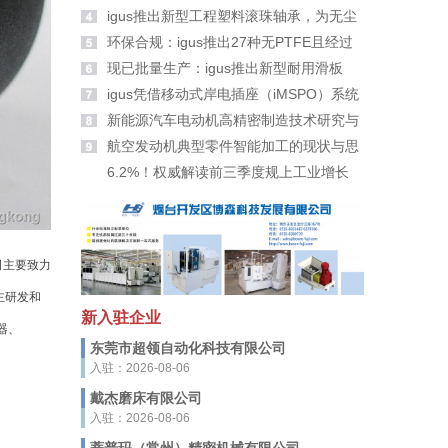
大家拜年啦！
igus推出新型工程塑料滚珠轴承，为无尘
室带来更高安全性
环保合规：igus推出27种无PTFE且经过
PFAS检测的新材料
现已批量生产：igus推出新型耐用滑板
轮、滑轮及滚轮适配器
igus凭借移动式岸电插座（iMSPO）系统
荣获“年度海事创新者”奖
新能源汽车电动机高精密制造技术研究与
应用
航空发动机典型零件智能加工的现状与思
考
6.2%！权威解读前三季度规上工业增长
司主要致力
主研发和
新入驻企业
器、
东莞市超领自动化科技有限公司
入驻：2026-08-06
戴杰磨床有限公司
入驻：2026-08-06