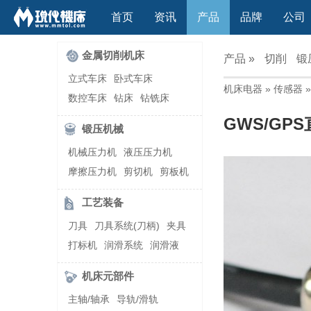
首页
资讯
产品
品牌
公司
金属切削机床
产品 »
切削
锻
立式车床
卧式车床
机床电器
»
传感器
»
数控车床
钻床
钻铣床
立式镗(铣)床
卧式镗(铣)床
GWS/GP
锻压机械
龙门铣镗床
自动铣床
机械压力机
液压压力机
立式铣床
卧式铣床
雕刻机
摩擦压力机
剪切机
剪板机
平面磨床
外圆磨床
自动锻压机
折弯机
弯管机
内圆磨床
龙门磨床
工艺装备
快速成型机
切割机
万能工具磨床
刀具磨床
刀具
刀具系统(刀柄)
夹具
滚齿机\铣齿机
刨床
带锯床
打标机
润滑系统
润滑液
车削加工中心
立式加工中心
切削液
刃磨机
卧式加工中心
龙门加工中心
机床元部件
激光快速成型
组合机床
主轴/轴承
导轨/滑轨