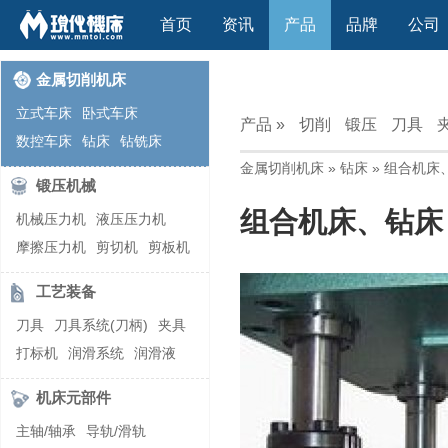
首页
资讯
产品
品牌
公司
金属切削机床
立式车床
卧式车床
产品 »
切削
锻压
刀具
数控车床
钻床
钻铣床
金属切削机床
»
钻床
» 组合机床
立式镗(铣)床
卧式镗(铣)床
锻压机械
龙门铣镗床
自动铣床
组合机床、钻床
机械压力机
液压压力机
立式铣床
卧式铣床
雕刻机
摩擦压力机
剪切机
剪板机
平面磨床
外圆磨床
自动锻压机
折弯机
弯管机
内圆磨床
龙门磨床
工艺装备
快速成型机
切割机
万能工具磨床
刀具磨床
刀具
刀具系统(刀柄)
夹具
滚齿机\铣齿机
刨床
带锯床
打标机
润滑系统
润滑液
车削加工中心
立式加工中心
切削液
刃磨机
卧式加工中心
龙门加工中心
机床元部件
激光快速成型
组合机床
主轴/轴承
导轨/滑轨