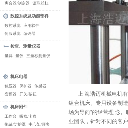
螺纹加工机床
离合器/制定器
滚珠丝杠
齿轮/减速器
数控系统及功能部件
数控系统
应用软件
伺服系统
编码器
检查、测量仪器
量具
量仪
三坐标测量仪
机床电器
稳压器
保护器
传感器
上 海浩迈机械电机
变频器
开关/按钮
组合机床、专用设备制造
机床附件
场为导向”的经营理 念
工作台
吸盘/卡盘
业团队，针对不同的客
拖链/防护罩
中心架/顶尖