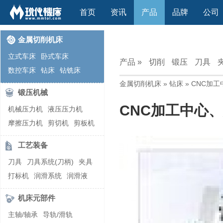
首页
资讯
产品
品牌
公司
金属切削机床
立式车床
卧式车床
产品 »
切削
锻压
刀具
数控车床
钻床
钻铣床
金属切削机床
»
钻床
» CNC加
立式镗(铣)床
卧式镗(铣)床
锻压机械
龙门铣镗床
自动铣床
CNC加工中心
机械压力机
液压压力机
立式铣床
卧式铣床
雕刻机
摩擦压力机
剪切机
剪板机
平面磨床
外圆磨床
自动锻压机
折弯机
弯管机
内圆磨床
龙门磨床
工艺装备
快速成型机
切割机
万能工具磨床
刀具磨床
刀具
刀具系统(刀柄)
夹具
滚齿机\铣齿机
刨床
带锯床
打标机
润滑系统
润滑液
车削加工中心
立式加工中心
切削液
刃磨机
卧式加工中心
龙门加工中心
机床元部件
激光快速成型
组合机床
主轴/轴承
导轨/滑轨