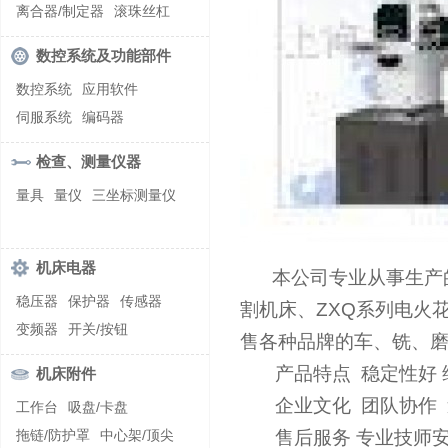
螺纹加工机床
离合器/制定器
滚珠丝杠
齿轮/减速器
数控系统及功能部件
数控系统
应用软件
伺服系统
编码器
检查、测量仪器
量具
量仪
三坐标测量仪
机床电器
本公司专业从事生产
稳压器
保护器
传感器
割机床、ZXQ系列电火
变频器
开关/按钮
售各种品牌的车、铣、磨
产品特点 稳定性好 
机床附件
企业文化 团队协作 
工作台
吸盘/卡盘
拖链/防护罩
中心架/顶尖
售后服务 专业技师安装