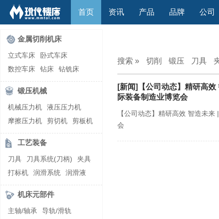
首页
资讯
产品
品牌
公司
金属切削机床
立式车床
卧式车床
搜索 »
切削
锻压
刀具
数控车床
钻床
钻铣床
立式镗(铣)床
卧式镗(铣)床
[新闻]【公司动态】精研高效 
锻压机械
龙门铣镗床
自动铣床
际装备制造业博览会
机械压力机
液压压力机
立式铣床
卧式铣床
雕刻机
【公司动态】精研高效 智造未来 
摩擦压力机
剪切机
剪板机
平面磨床
外圆磨床
会
自动锻压机
折弯机
弯管机
内圆磨床
龙门磨床
工艺装备
快速成型机
切割机
万能工具磨床
刀具磨床
刀具
刀具系统(刀柄)
夹具
滚齿机\铣齿机
刨床
带锯床
打标机
润滑系统
润滑液
车削加工中心
立式加工中心
切削液
刃磨机
卧式加工中心
龙门加工中心
机床元部件
激光快速成型
组合机床
主轴/轴承
导轨/滑轨