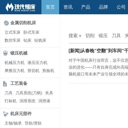
首页
资讯
产品
品牌
公司
金属切削机床
立式车床
卧式车床
搜索 »
切削
锻压
刀具
数控车床
钻床
钻铣床
立式镗(铣)床
卧式镗(铣)床
[新闻]从春晚“空翻”到车间
锻压机械
龙门铣镗床
自动铣床
对于中国机床行业而言，这不仅
机械压力机
液压压力机
立式铣床
卧式铣床
雕刻机
业的进化——只有自身完成向高
摩擦压力机
剪切机
剪板机
平面磨床
外圆磨床
脑机接口等未来产业引领全球的
自动锻压机
折弯机
弯管机
内圆磨床
龙门磨床
工艺装备
快速成型机
切割机
万能工具磨床
刀具磨床
刀具
刀具系统(刀柄)
夹具
滚齿机\铣齿机
刨床
带锯床
打标机
润滑系统
润滑液
车削加工中心
立式加工中心
切削液
刃磨机
卧式加工中心
龙门加工中心
机床元部件
激光快速成型
组合机床
主轴/轴承
导轨/滑轨