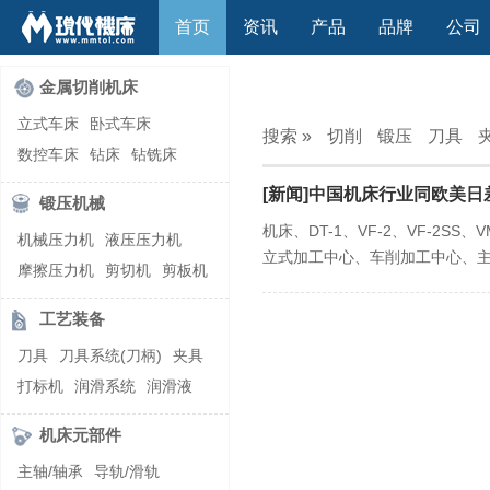
首页
资讯
产品
品牌
公司
金属切削机床
立式车床
卧式车床
搜索 »
切削
锻压
刀具
数控车床
钻床
钻铣床
立式镗(铣)床
卧式镗(铣)床
[新闻]中国机床行业同欧美
锻压机械
龙门铣镗床
自动铣床
机床、DT-1、VF-2、VF-2SS、VM
机械压力机
液压压力机
立式铣床
卧式铣床
雕刻机
立式加工中心、车削加工中心、
摩擦压力机
剪切机
剪板机
平面磨床
外圆磨床
自动锻压机
折弯机
弯管机
内圆磨床
龙门磨床
工艺装备
快速成型机
切割机
万能工具磨床
刀具磨床
刀具
刀具系统(刀柄)
夹具
滚齿机\铣齿机
刨床
带锯床
打标机
润滑系统
润滑液
车削加工中心
立式加工中心
切削液
刃磨机
卧式加工中心
龙门加工中心
机床元部件
激光快速成型
组合机床
主轴/轴承
导轨/滑轨