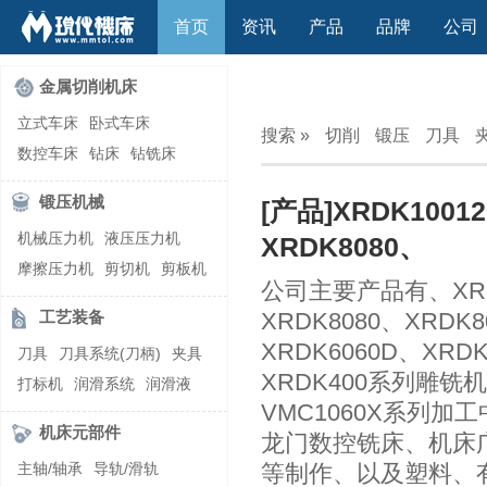
首页
资讯
产品
品牌
公司
金属切削机床
立式车床
卧式车床
搜索 »
切削
锻压
刀具
数控车床
钻床
钻铣床
立式镗(铣)床
卧式镗(铣)床
锻压机械
[产品]XRDK1001
龙门铣镗床
自动铣床
机械压力机
液压压力机
XRDK8080、
立式铣床
卧式铣床
雕刻机
摩擦压力机
剪切机
剪板机
平面磨床
外圆磨床
公司主要产品有、XRDK1
自动锻压机
折弯机
弯管机
内圆磨床
龙门磨床
工艺装备
XRDK8080、XRDK8
快速成型机
切割机
万能工具磨床
刀具磨床
XRDK6060D、XRDK
刀具
刀具系统(刀柄)
夹具
滚齿机\铣齿机
刨床
带锯床
XRDK400系列雕铣机
打标机
润滑系统
润滑液
车削加工中心
立式加工中心
VMC1060X系列加工
切削液
刃磨机
卧式加工中心
龙门加工中心
机床元部件
龙门数控铣床、机床
激光快速成型
组合机床
主轴/轴承
导轨/滑轨
等制作、以及塑料、