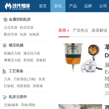
首页
资讯
产品
品牌
公司
金属切削机床
立式车床
卧式车床
新闻 »
产业热点
政策解读
数控车床
钻床
钻铣床
立式镗(铣)床
卧式镗(铣)床
锻压机械
龙门铣镗床
自动铣床
机械压力机
液压压力机
D
立式铣床
卧式铣床
雕刻机
摩擦压力机
剪切机
剪板机
平面磨床
外圆磨床
展
自动锻压机
折弯机
弯管机
内圆磨床
龙门磨床
工艺装备
E
快速成型机
切割机
万能工具磨床
刀具磨床
刀具
刀具系统(刀柄)
夹具
滚齿机\铣齿机
刨床
带锯床
打标机
润滑系统
润滑液
车削加工中心
立式加工中心
2
切削液
刃磨机
卧式加工中心
龙门加工中心
机床元部件
激光快速成型
组合机床
主轴/轴承
导轨/滑轨