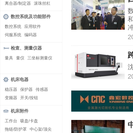
螺纹加工机床
离合器/制定器
滚珠丝杠
数
齿轮/减速器
数控系统及功能部件
数控系统
应用软件
伺服系统
编码器
2
检查、测量仪器
量具
量仪
三坐标测量仪
2
机床电器
稳压器
保护器
传感器
变频器
开关/按钮
机床附件
工作台
吸盘/卡盘
拖链/防护罩
中心架/顶尖