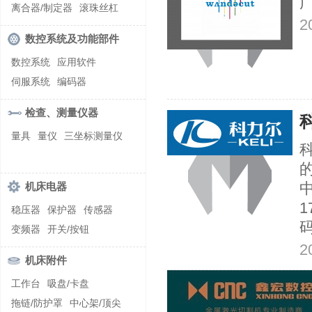
螺纹加工机床
离合器/制定器
滚珠丝杠
2
齿轮/减速器
数控系统及功能部件
数控系统
应用软件
伺服系统
编码器
检查、测量仪器
量具
量仪
三坐标测量仪
机床电器
稳压器
保护器
传感器
码
变频器
开关/按钮
2
机床附件
工作台
吸盘/卡盘
拖链/防护罩
中心架/顶尖