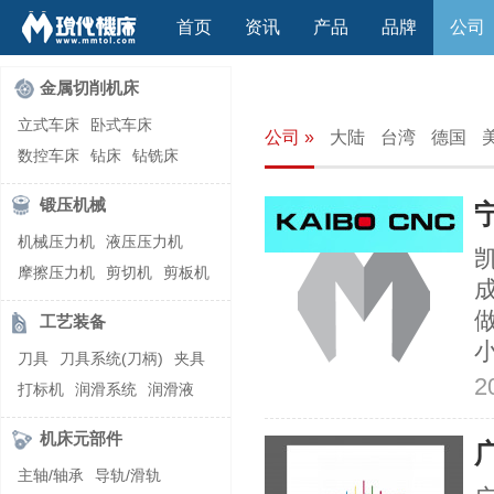
首页
资讯
产品
品牌
公司
金属切削机床
立式车床
卧式车床
公司 »
大陆
台湾
德国
数控车床
钻床
钻铣床
立式镗(铣)床
卧式镗(铣)床
锻压机械
龙门铣镗床
自动铣床
机械压力机
液压压力机
立式铣床
卧式铣床
雕刻机
摩擦压力机
剪切机
剪板机
平面磨床
外圆磨床
自动锻压机
折弯机
弯管机
内圆磨床
龙门磨床
工艺装备
快速成型机
切割机
万能工具磨床
刀具磨床
刀具
刀具系统(刀柄)
夹具
滚齿机\铣齿机
刨床
带锯床
2
打标机
润滑系统
润滑液
车削加工中心
立式加工中心
切削液
刃磨机
卧式加工中心
龙门加工中心
机床元部件
激光快速成型
组合机床
主轴/轴承
导轨/滑轨